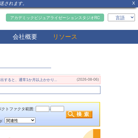
転送されます。
X
アカデミックビジュアライゼーションスタジオRC
会社概要
リソース
(2026-08-06)
すると、通常1か月以上かかり...
クトファクタ範囲:
-
by: