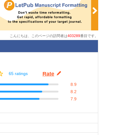
こんにちは、このページの訪問者は
403289
番目です。
Rate
65 ratings
8.9
8.2
7.9