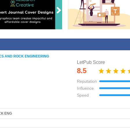
S AND ROCK ENGINEERING
LetPub Score
8.5
Reputation
Influence
Speed
CK ENG