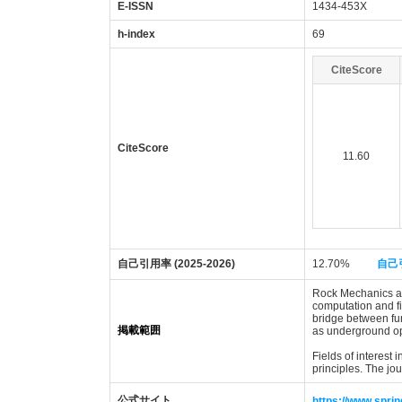
E-ISSN
1434-453X
h-index
69
CiteScore
CiteScore
11.60
自己引用率 (2025-2026)
12.70%
自己
Rock Mechanics and
computation and fi
bridge between fun
掲載範囲
as underground op
Fields of interest 
principles. The jo
公式サイト
https://www.spri