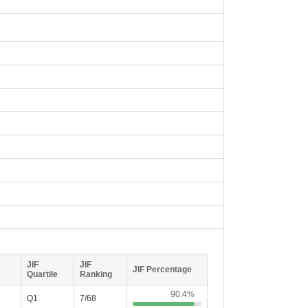
JIF
JIF
JIF Percentage
Quartile
Ranking
90.4%
Q1
7/68