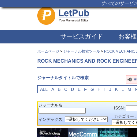
すべてのサービス
サービスガイド
お客様
ホームページ
>
ジャーナル検索ツール
>
ROCK MECHANICS
ROCK MECHANICS AND ROCK ENGINEE
ジャーナルタイトルで検索
R
ALL
A
B
C
D
E
F
G
H
I
J
K
L
M
ジャーナル名:
ISSN:
カテゴリー
インデックス: