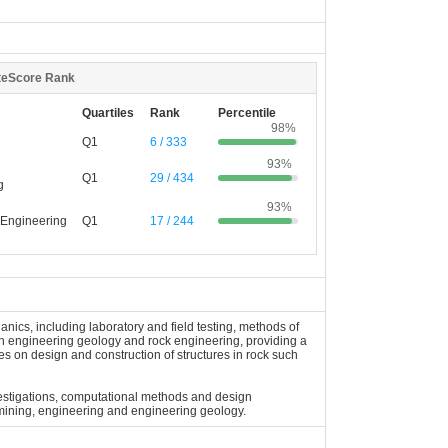
teScore Rank
Quartiles
Rank
Percentile
98%
Q1
6 / 333
93%
Q1
29 / 434
g
93%
 Engineering
Q1
17 / 244
ics, including laboratory and field testing, methods of
een engineering geology and rock engineering, providing a
 on design and construction of structures in rock such
investigations, computational methods and design
, mining, engineering and engineering geology.