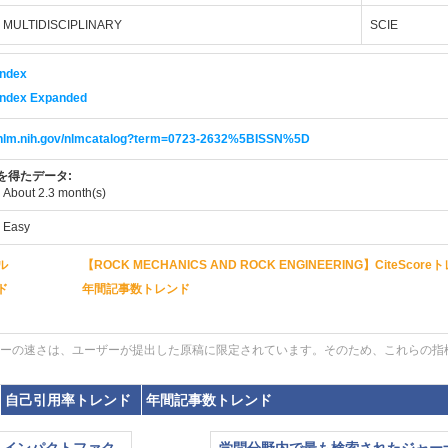
 MULTIDISCIPLINARY
SCIE
Index
 Index Expanded
i.nlm.nih.gov/nlmcatalog?term=0723-2632%5BISSN%5D
を得たデータ:
:
About 2.3 month(s)
:
Easy
ル
【ROCK MECHANICS AND ROCK ENGINEERING】CiteScor
ド
年間記事数トレンド
ーの速さは、ユーザーが提出した原稿に限定されています。そのため、これらの指
自己引用率トレンド
年間記事数トレンド