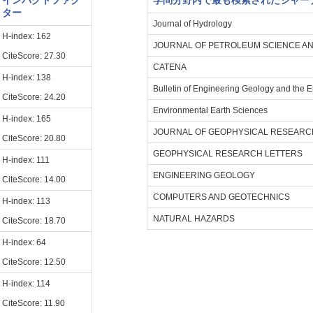
インパクトファク
学問分野内で最も検索されたジャー
ター
Journal of Hydrology
H-index: 162
JOURNAL OF PETROLEUM SCIENCE A
CiteScore: 27.30
CATENA
H-index: 138
Bulletin of Engineering Geology and the 
CiteScore: 24.20
Environmental Earth Sciences
H-index: 165
JOURNAL OF GEOPHYSICAL RESEARC
CiteScore: 20.80
GEOPHYSICAL RESEARCH LETTERS
H-index: 111
ENGINEERING GEOLOGY
CiteScore: 14.00
COMPUTERS AND GEOTECHNICS
H-index: 113
NATURAL HAZARDS
CiteScore: 18.70
H-index: 64
CiteScore: 12.50
H-index: 114
CiteScore: 11.90