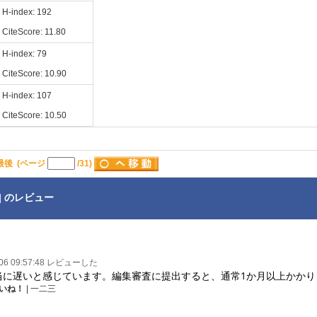
H-index: 192
CiteScore: 11.80
H-index: 79
CiteScore: 10.90
H-index: 107
CiteScore: 10.50
最後
(ページ
/31)
] のレビュー
-06 09:57:48 レビューした
当に遅いと感じています。編集審査に提出すると、通常1か月以上かかりま
いね！
| 一二三