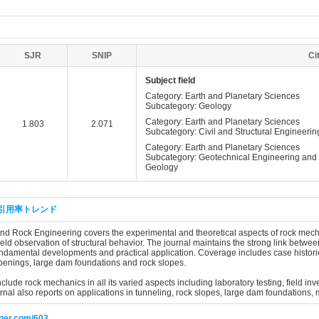
SJR
SNIP
Ci
Subject field
Category: Earth and Planetary Sciences
Subcategory: Geology
Category: Earth and Planetary Sciences
1.803
2.071
Subcategory: Civil and Structural Engineerin
Category: Earth and Planetary Sciences
Subcategory: Geotechnical Engineering and
Geology
引用率トレンド
 Rock Engineering covers the experimental and theoretical aspects of rock mechan
eld observation of structural behavior. The journal maintains the strong link betw
damental developments and practical application. Coverage includes case histories
enings, large dam foundations and rock slopes.
include rock mechanics in all its varied aspects including laboratory testing, field 
urnal also reports on applications in tunneling, rock slopes, large dam foundations
nger.com/603