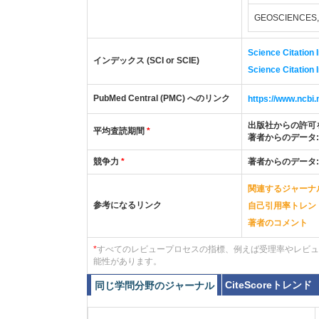
GEOSCIENCES,
Science Citation 
インデックス (SCI or SCIE)
Science Citation
PubMed Central (PMC) へのリンク
https://www.ncb
出版社からの許可
平均査読期間
*
著者からのデータ
競争力
*
著者からのデータ
関連するジャーナ
参考になるリンク
自己引用率トレン
著者のコメント
*
すべてのレビュープロセスの指標、例えば受理率やレビュ
能性があります。
CiteScoreトレンド
同じ学問分野のジャーナル