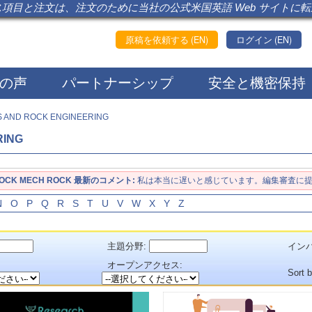
項目と注文は、注文のために当社の公式米国英語 Web サイトに
原稿を依頼する (EN)
ログイン (EN)
の声
パートナーシップ
安全と機密保持
 AND ROCK ENGINEERING
RING
OCK MECH ROCK 最新のコメント:
私は本当に遅いと感じています。編集審査に提出
N
O
P
Q
R
S
T
U
V
W
X
Y
Z
主題分野:
インパ
：
オープンアクセス:
Sort 