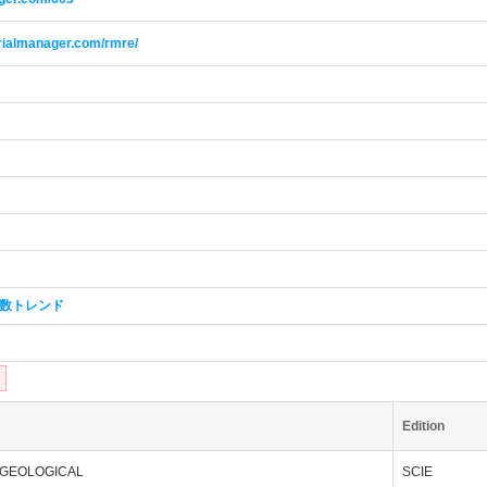
orialmanager.com/rmre/
数トレンド
1
Edition
 GEOLOGICAL
SCIE