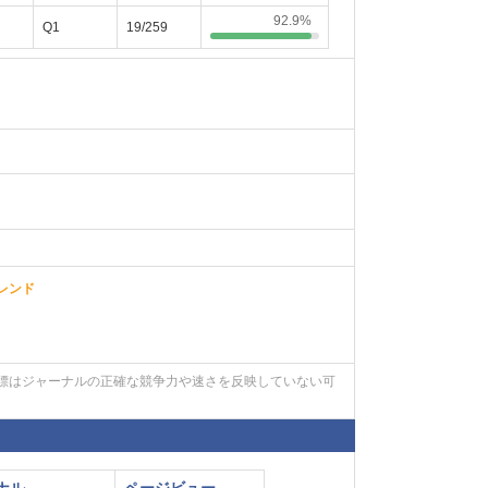
92.9%
Q1
19/259
eトレンド
標はジャーナルの正確な競争力や速さを反映していない可