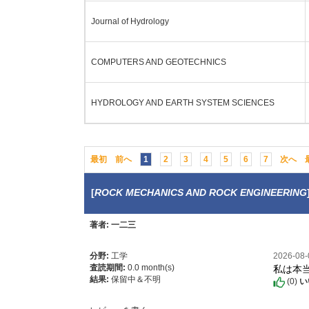
Journal of Hydrology
COMPUTERS AND GEOTECHNICS
HYDROLOGY AND EARTH SYSTEM SCIENCES
最初
前へ
1
2
3
4
5
6
7
次へ
[
ROCK MECHANICS AND ROCK ENGINEERING
著者: 一二三
分野:
工学
2026-08
私は本
査読期間:
0.0 month(s)
結果:
保留中＆不明
(
0
)
い