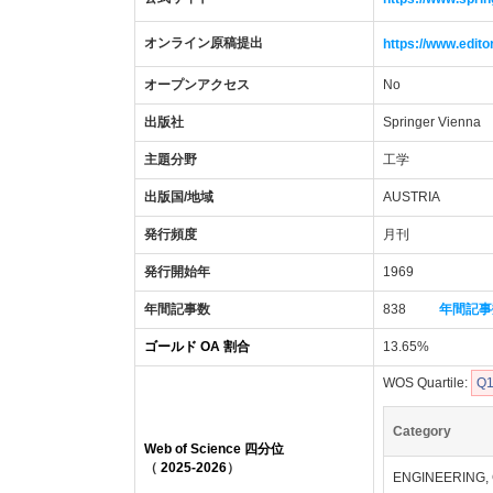
オンライン原稿提出
https://www.edit
オープンアクセス
No
出版社
Springer Vienna
主題分野
工学
出版国/地域
AUSTRIA
発行頻度
月刊
発行開始年
1969
年間記事数
838
年間記事
ゴールド OA 割合
13.65%
WOS Quartile:
Q
Category
Web of Science 四分位
（
2025-2026
）
ENGINEERING,