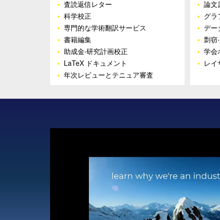
•
査読返信レター
•
論文
•
科学校正
•
グラ
•
専門的な学術翻訳サービス
•
デー
•
書籍編集
•
剽窃
•
助成金‧研究計画校正
•
学会
•
LaTeX ドキュメント
•
レイ
•
年次レビューとテニュア審査