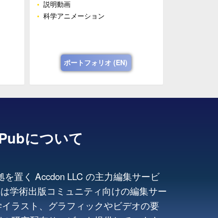
•
説明動画
•
科学アニメーション
ポートフォリオ (EN)
tPubについて
拠を置く Accdon LLC の主力編集サービ
Pub は学術出版コミュニティ向けの編集サー
学イラスト、グラフィックやビデオの要