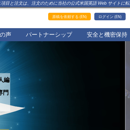
項目と注文は、注文のために当社の公式米国英語 Web サイトに
原稿を依頼する (EN)
ログイン (EN)
の声
パートナーシップ
安全と機密保持