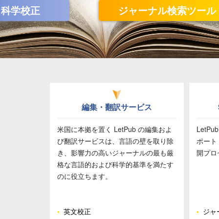
編集・翻訳サービス
米国に本拠を置く LetPub の編集およ
Let
び翻訳サービスは、言語の壁を取り除
ポート
き、影響力の高いジャーナルの最も厳
開プロ
格な言語的および科学的基準を満たす
のに役立ちます。
•
英文校正
•
ジャ