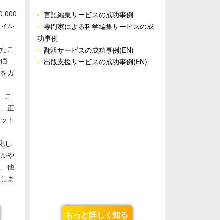
000
•
言語編集サービスの成功事例
フィル
•
専門家による科学編集サービスの成
功事例
たこ
•
翻訳サービスの成功事例(EN)
評価
•
出版支援サービスの成功事例(EN)
索をガ
。こ
し、正
ゲット
化し
ナルや
て、他
用しま
もっと詳しく知る