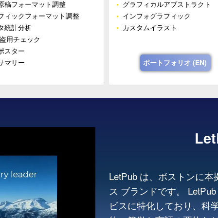
原稿フォーマット調整
•
グラフィカルアブストラクト
フィックフォーマット調整
•
インフォグラフィック
タ統計分析
•
カスタムイラスト
‧盗用チェック
ポスター
サマリー
ポートフォリオ (EN)
Le
LetPub は、ボストンに本
ス ブランドです。 Let
ビスに特化しており、科