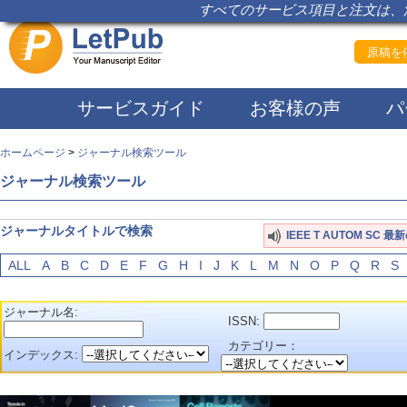
すべてのサービス項目と注文は、注
原稿を依
サービスガイド
お客様の声
パ
ホームページ
>
ジャーナル検索ツール
ジャーナル検索ツール
ジャーナルタイトルで検索
IEEE T AUTOM SC 
ALL
A
B
C
D
E
F
G
H
I
J
K
L
M
N
O
P
Q
R
S
ジャーナル名:
ISSN:
カテゴリー：
インデックス: