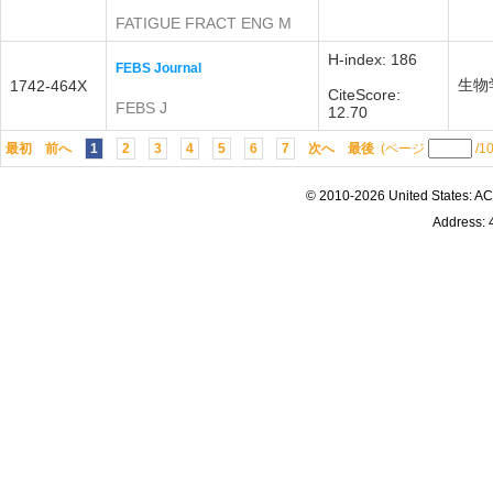
FATIGUE FRACT ENG M
H-index: 186
FEBS Journal
生物
1742-464X
CiteScore:
FEBS J
12.70
最初
前へ
1
2
3
4
5
6
7
次へ
最後
(ページ
/1
© 2010-2026 United States
Address: 