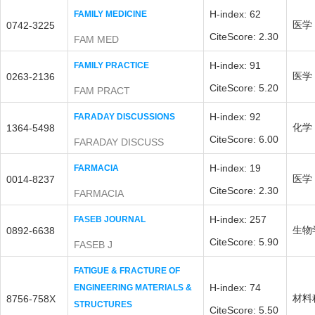
H-index: 62
FAMILY MEDICINE
医学
0742-3225
CiteScore: 2.30
FAM MED
H-index: 91
FAMILY PRACTICE
医学
0263-2136
CiteScore: 5.20
FAM PRACT
H-index: 92
FARADAY DISCUSSIONS
化学
1364-5498
CiteScore: 6.00
FARADAY DISCUSS
H-index: 19
FARMACIA
医学
0014-8237
CiteScore: 2.30
FARMACIA
H-index: 257
FASEB JOURNAL
生物
0892-6638
CiteScore: 5.90
FASEB J
FATIGUE & FRACTURE OF
H-index: 74
ENGINEERING MATERIALS &
材料
8756-758X
STRUCTURES
CiteScore: 5.50