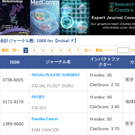
合計ジャーナル数: 1068 for【Initial: F】
最初
前へ
1
2
3
4
5
6
7
次へ
最後
(ページ
/1
インパクトファ
ジャーナル名
カ
ISSN
クター
H-index: 36
FACIAL PLASTIC SURGERY
医学
0736-6825
CiteScore: 2.70
FACIAL PLAST SURG
H-index: 48
FACIES
地球
0172-9179
CiteScore: 3.40
FACIES
H-index: 50
Familial Cancer
医学
1389-9600
CiteScore: 3.70
FAM CANCER