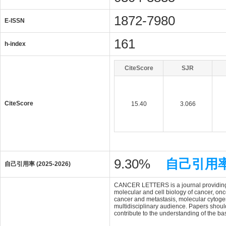
1872-7980
E-ISSN
161
h-index
CiteScore
SJR
CiteScore
15.40
3.066
9.30%
自己引用
自己引用率 (2025-2026)
CANCER LETTERS is a journal providing ra
molecular and cell biology of cancer, on
cancer and metastasis, molecular cytogene
multidisciplinary audience. Papers should
contribute to the understanding of the b