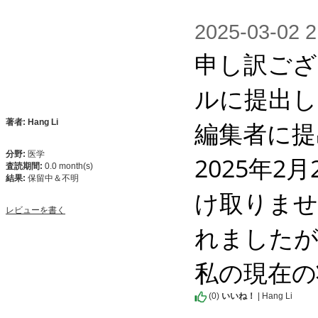
2025-03-0
申し訳ござ
ルに提出し
編集者に提
著者: Hang Li
分野:
医学
2025年
査読期間:
0.0 month(s)
結果:
保留中＆不明
け取りませ
レビューを書く
れましたが
私の現在の
(
0
)
いいね！
| Hang Li