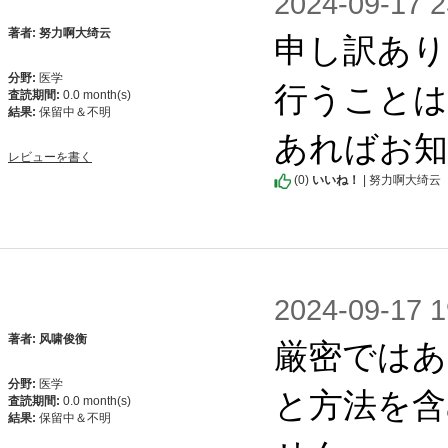
2024-09-1
申し訳あり
著者: 努力啊大绮云
分野:
医学
行うことは
査読期間:
0.0 month(s)
結果:
保留中＆不明
あればお
レビューを書く
(
0
)
いいね！
| 努力啊大绮云
2024-09-1
厳密ではあ
著者: 风啸俊衡
分野:
医学
と方法を含
査読期間:
0.0 month(s)
結果:
保留中＆不明