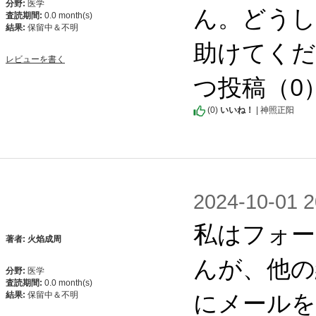
分野:
医学
ん。どう
査読期間:
0.0 month(s)
結果:
保留中＆不明
助けてくだ
レビューを書く
つ投稿（0
(
0
)
いいね！
| 神照正阳
2024-10-0
私はフォー
著者: 火焰成周
んが、他の
分野:
医学
査読期間:
0.0 month(s)
にメールを
結果:
保留中＆不明