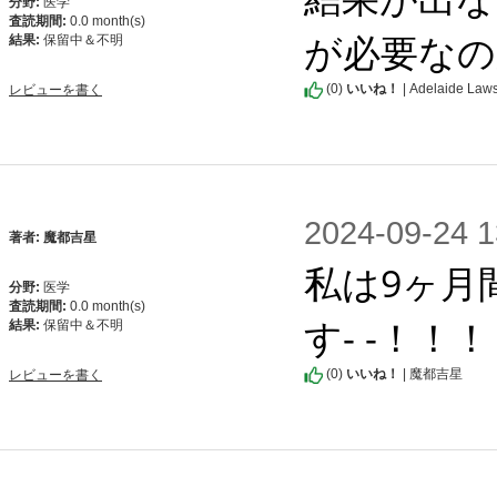
分野:
医学
査読期間:
0.0 month(s)
が必要なの
結果:
保留中＆不明
(
0
)
いいね！
| Adelaide Law
レビューを書く
2024-09-2
著者: 魔都吉星
私は9ヶ月
分野:
医学
査読期間:
0.0 month(s)
す- -！！！
結果:
保留中＆不明
(
0
)
いいね！
| 魔都吉星
レビューを書く