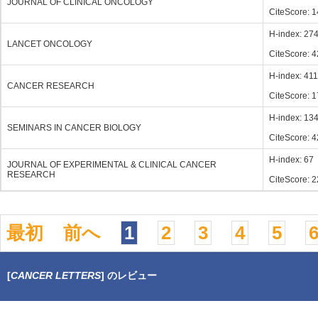
JOURNAL OF CLINICAL ONCOLOGY
CiteScore: 1
H-index: 27
LANCET ONCOLOGY
CiteScore: 4
H-index: 411
CANCER RESEARCH
CiteScore: 1
H-index: 13
SEMINARS IN CANCER BIOLOGY
CiteScore: 4
H-index: 67
JOURNAL OF EXPERIMENTAL & CLINICAL CANCER
RESEARCH
CiteScore: 2
最初
前へ
1
2
3
4
5
[
CANCER LETTERS
] のレビュー