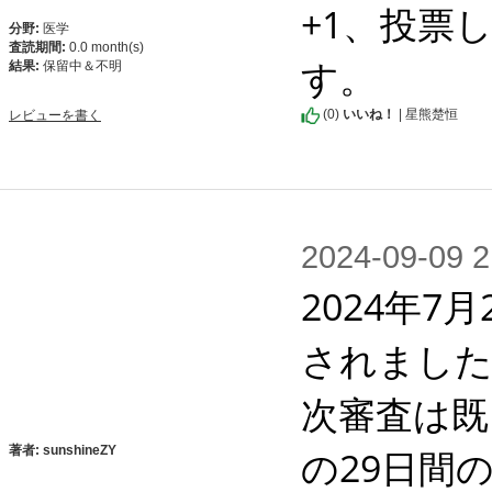
+1、投票
分野:
医学
査読期間:
0.0 month(s)
す。
結果:
保留中＆不明
(
0
)
いいね！
| 星熊楚恒
レビューを書く
2024-09-0
2024年
されました
次審査は既
の29日間
著者: sunshineZY