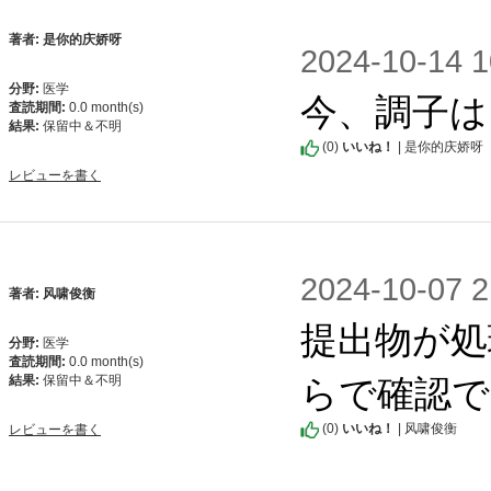
著者: 是你的庆娇呀
2024-10-1
分野:
医学
今、調子は
査読期間:
0.0 month(s)
結果:
保留中＆不明
(
0
)
いいね！
| 是你的庆娇呀
レビューを書く
2024-10-0
著者: 风啸俊衡
提出物が処
分野:
医学
査読期間:
0.0 month(s)
らで確認で
結果:
保留中＆不明
(
0
)
いいね！
| 风啸俊衡
レビューを書く