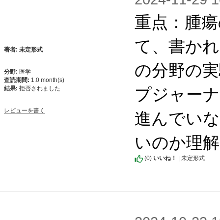
重点：腫瘍
て、書かれ
著者: 未定形式
の分野の実
分野:
医学
査読期間:
1.0 month(s)
プジャーナ
結果:
拒否されました
進んでいな
レビューを書く
いのか理解
(
0
)
いいね！
| 未定形式