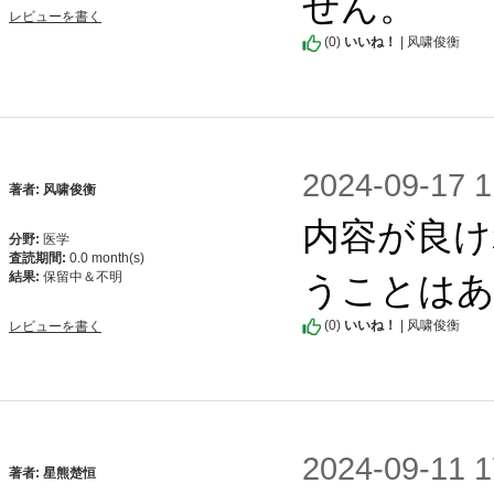
せん。
レビューを書く
(
0
)
いいね！
| 风啸俊衡
2024-09-1
著者: 风啸俊衡
内容が良け
分野:
医学
査読期間:
0.0 month(s)
うことは
結果:
保留中＆不明
(
0
)
いいね！
| 风啸俊衡
レビューを書く
2024-09-1
著者: 星熊楚恒