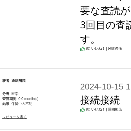
要な査読が
3回目の査
す。
(
0
)
いいね！
| 风啸俊衡
著者: 通幽阉茂
2024-10-1
分野:
医学
接続接続
査読期間:
0.0 month(s)
結果:
保留中＆不明
(
0
)
いいね！
| 通幽阉茂
レビューを書く