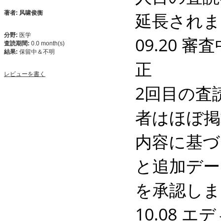
延長されま
著者: 风啸俊衡
分野:
医学
09.20 審
査読期間:
0.0 month(s)
結果:
保留中＆不明
正

レビューを書く
2回目の査
者はほぼ掲
内容に基づ
と追加デー
を承認しま
10.08 エ