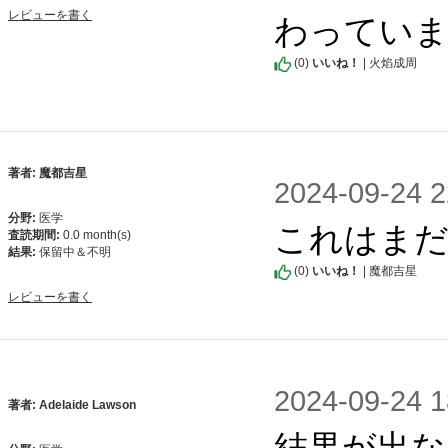
わってい
レビューを書く
(
0
)
いいね！
| 火焰成周
著者: 魔都吉星
2024-09-2
分野:
医学
これはまだ
査読期間:
0.0 month(s)
結果:
保留中＆不明
(
0
)
いいね！
| 魔都吉星
レビューを書く
2024-09-2
著者: Adelaide Lawson
結果が出な