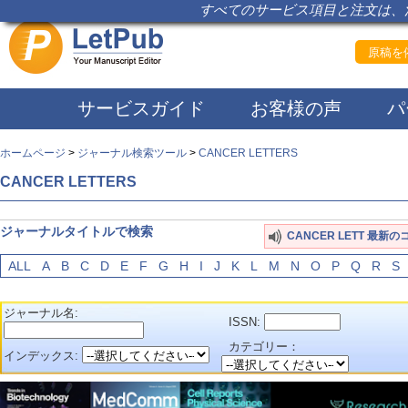
すべてのサービス項目と注文は、注
原稿を依
サービスガイド
お客様の声
パ
ホームページ
>
ジャーナル検索ツール
>
CANCER LETTERS
CANCER LETTERS
ジャーナルタイトルで検索
CANCER LETT 最新
ALL
A
B
C
D
E
F
G
H
I
J
K
L
M
N
O
P
Q
R
S
ジャーナル名:
ISSN:
カテゴリー：
インデックス: