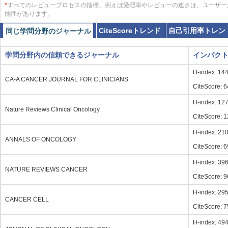
*
すべてのレビュープロセスの指標、例えば受理率やレビューの速さは、ユーザー
能性があります。
CiteScoreトレンド
自己引用率トレン
同じ学問分野のジャーナル
学問分野内の信頼できるジャーナル
インパク
H-index: 14
CA-A CANCER JOURNAL FOR CLINICIANS
CiteScore: 
H-index: 12
Nature Reviews Clinical Oncology
CiteScore: 
H-index: 21
ANNALS OF ONCOLOGY
CiteScore: 6
H-index: 39
NATURE REVIEWS CANCER
CiteScore: 9
H-index: 29
CANCER CELL
CiteScore: 7
H-index: 49