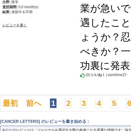
分野:
医学
業が急いで
査読期間:
0.0 month(s)
結果:
保留中＆不明
遇したこ
レビューを書く
ょうか？忍
べきか？一
功裏に発表
(
0
)
いいね！
| sunshineZY
最初
前へ
1
2
3
4
5
[CANCER LETTERS] のレビューを書き始める：
あなたのレビューは、ジャーナルを選択する際の参考になる貴重な情報です。論