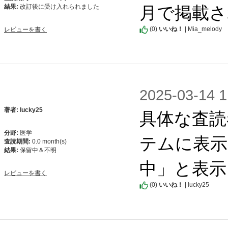
月で掲載さ
結果:
改訂後に受け入れられました
(
0
)
いいね！
| Mia_melody
レビューを書く
2025-03-1
具体な査読
著者: lucky25
分野:
医学
テムに表示
査読期間:
0.0 month(s)
結果:
保留中＆不明
中」と表示
レビューを書く
(
0
)
いいね！
| lucky25