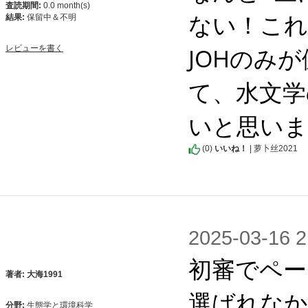
査読期間:
0.0 month(s)
ない！これ
結果:
保留中＆不明
JOHのみ
レビューを書く
て、水文学
いと思いま
(
0
)
いいね！
| 萝卜丝2021
2025-03-1
初審でペー
著者: 大海1991
選ばれなか
分野:
生態学と環境科学