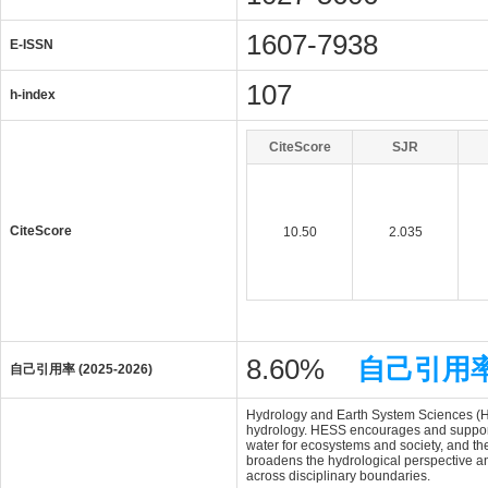
1607-7938
E-ISSN
107
h-index
CiteScore
SJR
CiteScore
10.50
2.035
8.60%
自己引用
自己引用率 (2025-2026)
Hydrology and Earth System Sciences (HESS
hydrology. HESS encourages and supports
water for ecosystems and society, and the 
broadens the hydrological perspective an
across disciplinary boundaries.