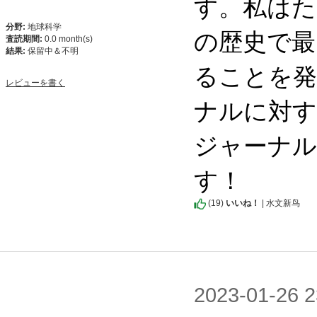
す。私はた
分野:
地球科学
の歴史で最
査読期間:
0.0 month(s)
結果:
保留中＆不明
ることを発
レビューを書く
ナルに対す
ジャーナル
す！
(
19
)
いいね！
| 水文新鸟
2023-01-2