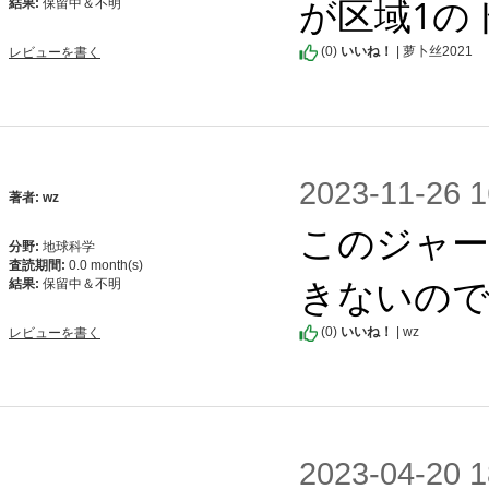
が区域1の
結果:
保留中＆不明
(
0
)
いいね！
| 萝卜丝2021
レビューを書く
2023-11-2
著者: wz
このジャー
分野:
地球科学
査読期間:
0.0 month(s)
きないの
結果:
保留中＆不明
(
0
)
いいね！
| wz
レビューを書く
2023-04-2