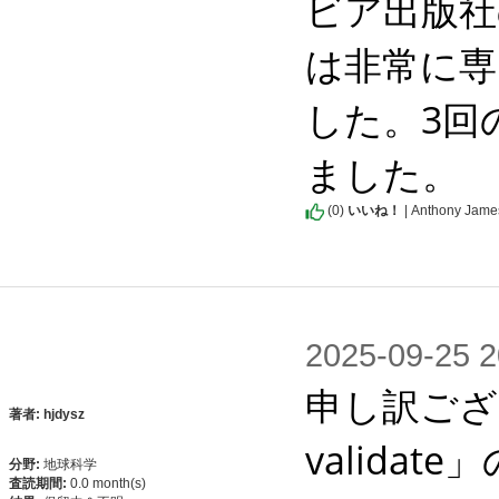
ビア出版社
は非常に専
した。3回
ました。
(
0
)
いいね！
| Anthony Jame
2025-09-2
申し訳ござ
著者: hjdysz
valid
分野:
地球科学
査読期間:
0.0 month(s)