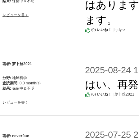
はあります
結果:
保留中＆不明
ます。
レビューを書く
(
0
)
いいね！
| hjdysz
著者: 萝卜丝2021
2025-08-2
分野:
地球科学
はい、再発
査読期間:
0.0 month(s)
結果:
保留中＆不明
(
0
)
いいね！
| 萝卜丝2021
レビューを書く
2025-07-2
著者: neverfate