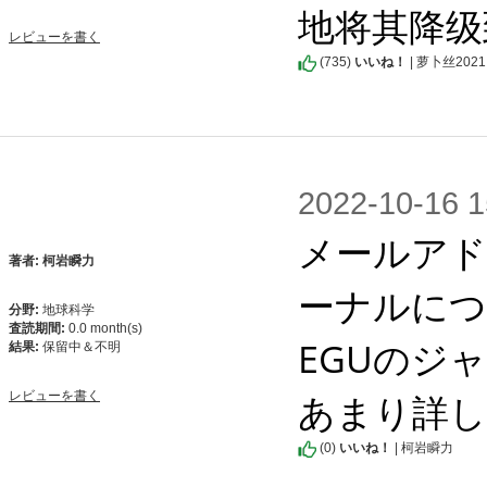
地将其降级
レビューを書く
(
735
)
いいね！
| 萝卜丝2021
2022-10-1
メールア
著者: 柯岩瞬力
ーナルにつ
分野:
地球科学
査読期間:
0.0 month(s)
EGUのジ
結果:
保留中＆不明
あまり詳
レビューを書く
(
0
)
いいね！
| 柯岩瞬力