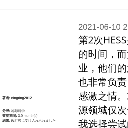
2021-06-1
第2次HE
的时间，而
业，他们的
也非常负责
感激之情。
著者: ningting2012
源领域仅次
分野:
地球科学
査読期間:
3.0 month(s)
我选择尝试
結果:
改訂後に受け入れられました