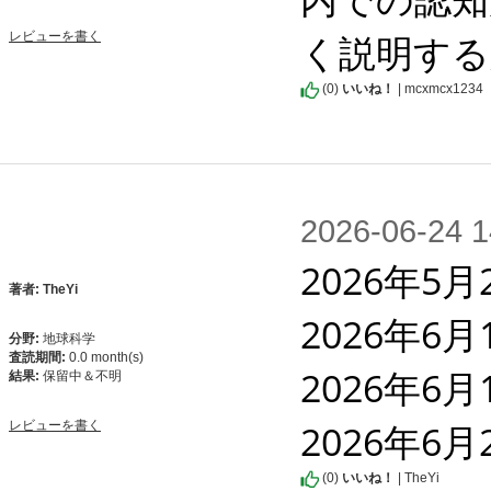
く説明する
レビューを書く
(
0
)
いいね！
| mcxmcx1234
2026-06-2
2026年5月
著者: TheYi
2026年6月
分野:
地球科学
査読期間:
0.0 month(s)
2026年6
結果:
保留中＆不明
2026年6
レビューを書く
(
0
)
いいね！
| TheYi