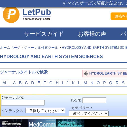
すべてのサービス項目と注文は、注
原稿を依
サービスガイド
お客様の声
パ
ホームページ
>
ジャーナル検索ツール
>
HYDROLOGY AND EARTH SYSTEM SCI
HYDROLOGY AND EARTH SYSTEM SCIENCES
ジャーナルタイトルで検索
HYDROL EARTH SY
ALL
A
B
C
D
E
F
G
H
I
J
K
L
M
N
O
P
Q
R
S
ジャーナル名:
ISSN:
カテゴリー：
インデックス: