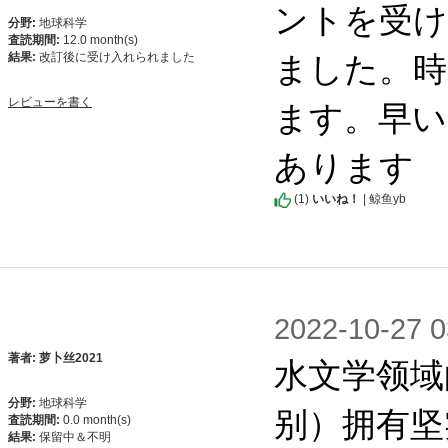
ントを受け
分野:
地球科学
査読期間:
12.0 month(s)
ました。時
結果:
改訂後に受け入れられました
ます。早い
レビューを書く
あります
(
1
)
いいね！
| 鲸鱼yb
2022-10-2
水文学领域
著者: 萝卜丝2021
分野:
地球科学
别）拥有坚
査読期間:
0.0 month(s)
結果:
保留中＆不明