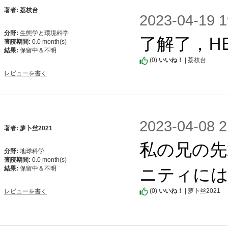
著者: 荔枝台
2023-04-1
分野:
生態学と環境科学
了解了，HE
査読期間:
0.0 month(s)
結果:
保留中＆不明
(
0
)
いいね！
| 荔枝台
レビューを書く
2023-04-0
著者: 萝卜丝2021
私の兄の先
分野:
地球科学
査読期間:
0.0 month(s)
ニティには
結果:
保留中＆不明
(
0
)
いいね！
| 萝卜丝2021
レビューを書く