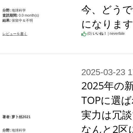
今、どうで
分野:
地球科学
査読期間:
0.0 month(s)
になりま
結果:
保留中＆不明
(
0
)
いいね！
| neverfate
レビューを書く
2025-03-2
2025年
TOPに選
実力は冗談
著者: 萝卜丝2021
なんと2区
分野:
地球科学