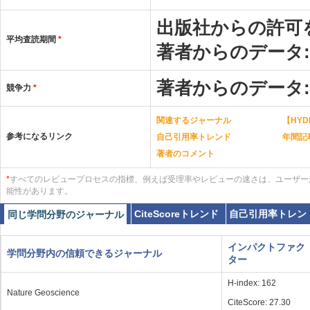
出版社からの許可
平均査読期間
*
著者からのデータ
著者からのデータ
競争力
*
関連するジャーナル
【HYDR
参考になるリンク
自己引用率トレンド
年間記
著者のコメント
*
すべてのレビュープロセスの指標、例えば受理率やレビューの速さは、ユーザー
能性があります。
CiteScoreトレンド
自己引用率トレン
同じ学問分野のジャーナル
インパクトファク
学問分野内の信頼できるジャーナル
ター
H-index: 162
Nature Geoscience
CiteScore: 27.30