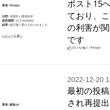
ポスト15
著者: Rengar
ており、こ
分野:
生態学と環境科学
査読期間:
12.0 month(s)
の利害が関
結果:
改訂後に受け入れられました
です
レビューを書く
(
0
)
いいね！
| Rengar
2022-12-2
最初の投稿
され再提出
著者: 鲸鱼yb