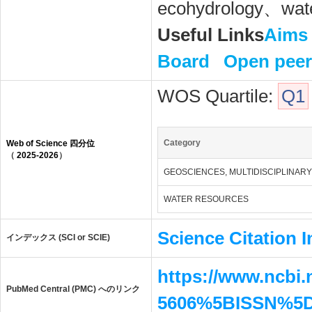
ecohydrology、wat
Useful Links
Aims
Board
Open peer
WOS Quartile:
Q1
Category
Web of Science 四分位
（
2025-2026
）
GEOSCIENCES, MULTIDISCIPLINARY
WATER RESOURCES
Science Citation 
インデックス (SCI or SCIE)
https://www.ncbi
PubMed Central (PMC) へのリンク
5606%5BISSN%5