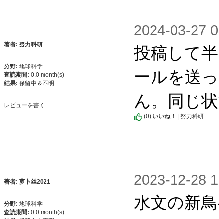
2024-03-2
投稿して半
著者: 努力科研
分野:
地球科学
ールを送っ
査読期間:
0.0 month(s)
結果:
保留中＆不明
ん。同じ状
レビューを書く
(
0
)
いいね！
| 努力科研
2023-12-2
著者: 萝卜丝2021
水文の新鳥
分野:
地球科学
査読期間:
0.0 month(s)