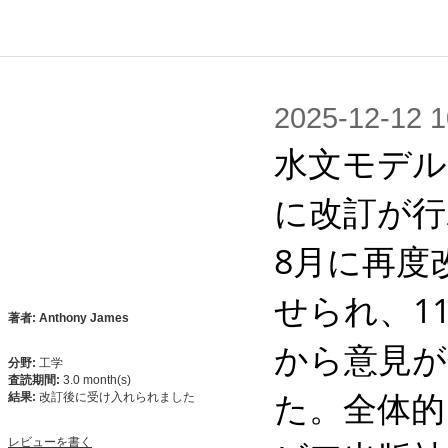
2025-12-1
水文モデル
に改訂が行
8月に再度
せられ、1
著者: Anthony James
から意見が
分野:
工学
査読期間:
3.0 month(s)
た。全体的
結果:
改訂後に受け入れられました
レビューを書く