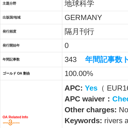
地球科学
主題分野
GERMANY
出版国/地域
隔月刊行
発行頻度
0
発行開始年
343
年間記事数
年間記事数
100.00%
ゴールド OA 割合
APC:
Yes
（ EUR1
APC waiver：
Che
Other charges:
N
OA Related Info
Keywords:
rivers