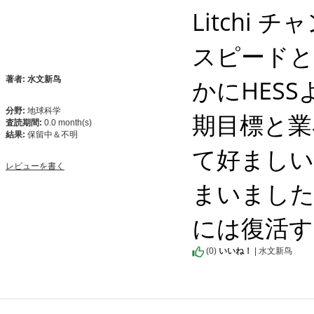
Litch
スピードと
かにHES
著者: 水文新鸟
分野:
地球科学
期目標と業
査読期間:
0.0 month(s)
結果:
保留中＆不明
て好ましい
レビューを書く
まいました
には復活す
(
0
)
いいね！
| 水文新鸟