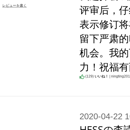
评审后，仔
レビューを書く
表示修订将
留下严肃的
机会。我的
力！祝福有
(
129
)
いいね！
| ningting20
2020-04-2
HESSの