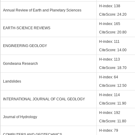
H-index: 138
Annual Review of Earth and Planetary Sciences
CiteScore: 24.20
H-index: 165
EARTH-SCIENCE REVIEWS
CiteScore: 20.80
H-index: 111
ENGINEERING GEOLOGY
CiteScore: 14.00
H-index: 113
Gondwana Research
CiteScore: 18.70
H-index: 64
Landslides
CiteScore: 12.50
H-index: 114
INTERNATIONAL JOURNAL OF COAL GEOLOGY
CiteScore: 11.90
H-index: 192
Journal of Hydrology
CiteScore: 11.80
H-index: 79
COMPUTERS AND GEOTECHNICS