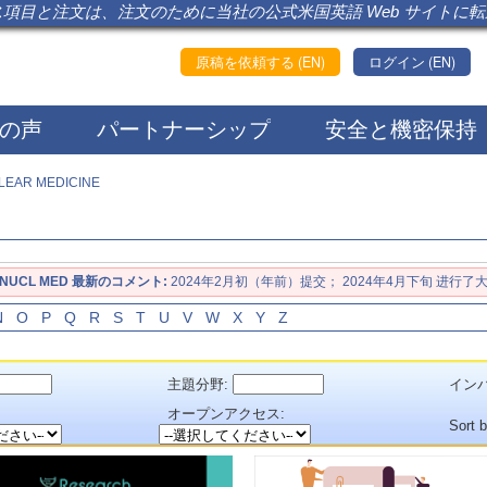
項目と注文は、注文のために当社の公式米国英語 Web サイトに
原稿を依頼する (EN)
ログイン (EN)
の声
パートナーシップ
安全と機密保持
LEAR MEDICINE
 NUCL MED 最新のコメント:
2024年2月初（年前）提交； 2024年4月下旬 进行了
N
O
P
Q
R
S
T
U
V
W
X
Y
Z
主題分野:
インパ
：
オープンアクセス:
Sort 