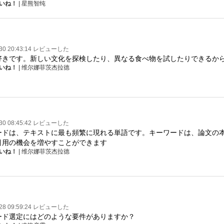
いね！
| 星熊智纯
-30 20:43:14 レビューした
好きです。新しい文化を探検したり、異なる食べ物を試したりできるか
いね！
| 维尔娜菲茨杰拉德
-30 08:45:42 レビューした
ードは、テキストに最も頻繁に現れる単語です。キーワードは、論文の
引用の機会を増やすことができます
いね！
| 维尔娜菲茨杰拉德
-28 09:59:24 レビューした
ード選定にはどのような要件がありますか？