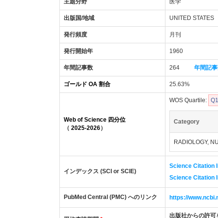
主題分野
医学
出版国/地域
UNITED STATES
発行頻度
月刊
発行開始年
1960
年間記事数
264
年間記事
ゴールド OA 割合
25.63%
WOS Quartile:
Q
Web of Science 四分位
Category
（
2025-2026
）
RADIOLOGY, N
Science Citation 
インデックス (SCI or SCIE)
Science Citation
PubMed Central (PMC) へのリンク
https://www.ncb
出版社からの許可