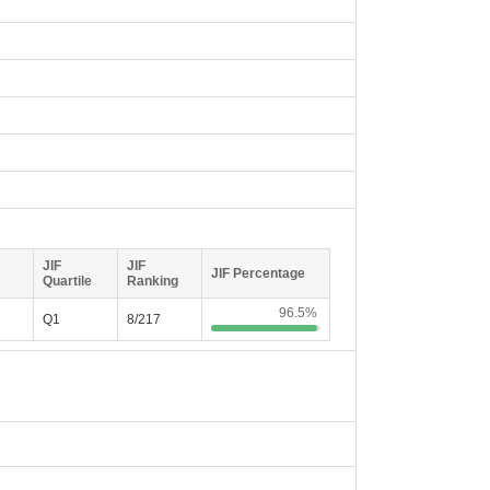
JIF
JIF
JIF Percentage
Quartile
Ranking
96.5%
Q1
8/217