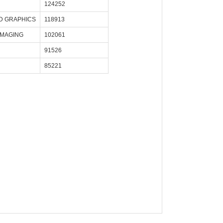
124252
D GRAPHICS
118913
IMAGING
102061
91526
85221