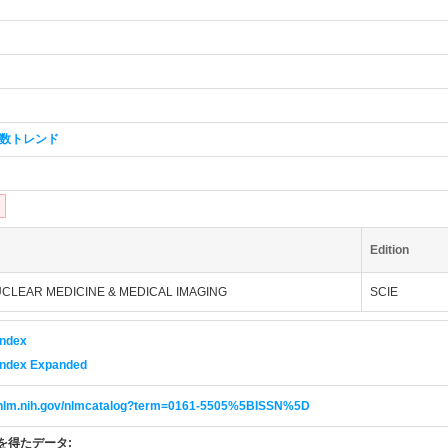
数トレンド
1
Edition
UCLEAR MEDICINE & MEDICAL IMAGING
SCIE
Index
 Index Expanded
i.nlm.nih.gov/nlmcatalog?term=0161-5505%5BISSN%5D
を得たデータ: