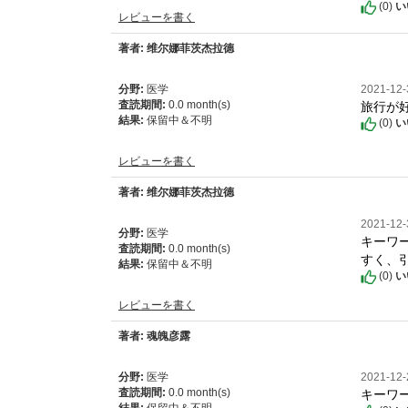
(
0
)
い
レビューを書く
著者: 维尔娜菲茨杰拉德
分野:
医学
2021-12
旅行が
査読期間:
0.0 month(s)
結果:
保留中＆不明
(
0
)
い
レビューを書く
著者: 维尔娜菲茨杰拉德
2021-12
分野:
医学
キーワ
査読期間:
0.0 month(s)
すく、
結果:
保留中＆不明
(
0
)
い
レビューを書く
著者: 魂魄彦露
分野:
医学
2021-12
キーワ
査読期間:
0.0 month(s)