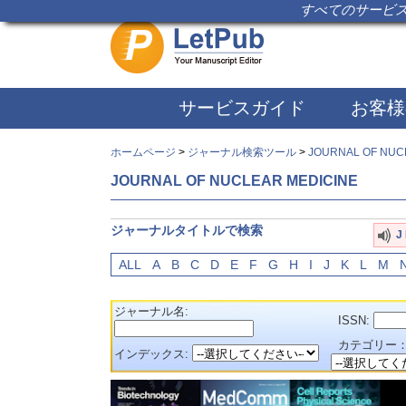
すべてのサービス
サービスガイド
お客様
ホームページ
>
ジャーナル検索ツール
>
JOURNAL OF NUC
JOURNAL OF NUCLEAR MEDICINE
ジャーナルタイトルで検索
J
ALL
A
B
C
D
E
F
G
H
I
J
K
L
M
ジャーナル名:
ISSN:
カテゴリー
インデックス: