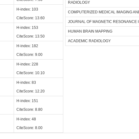
RADIOLOGY
H-index: 103
COMPUTERIZED MEDICAL IMAGING AN
CiteScore: 13.60
JOURNAL OF MAGNETIC RESONANCE 
H-index: 153
HUMAN BRAIN MAPPING
CiteScore: 13.50
ACADEMIC RADIOLOGY
H-index: 182
CiteScore: 9.00
H-index: 228
CiteScore: 10.10
H-index: 83
CiteScore: 12.20
H-index: 151
CiteScore: 8.80
H-index: 48
CiteScore: 8.00