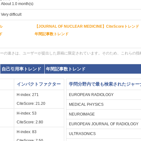
:
About 1.0 month(s)
:
Very difficult
ル
【JOURNAL OF NUCLEAR MEDICINE】CiteScoreトレンド
ド
年間記事数トレンド
ーの速さは、ユーザーが提出した原稿に限定されています。そのため、これらの指
自己引用率トレンド
年間記事数トレンド
インパクトファクター
学問分野内で最も検索されたジャー
H-index: 271
EUROPEAN RADIOLOGY
CiteScore: 21.20
MEDICAL PHYSICS
H-index: 53
NEUROIMAGE
CiteScore: 2.80
EUROPEAN JOURNAL OF RADIOLOGY
H-index: 83
ULTRASONICS
CiteScore: 7.50