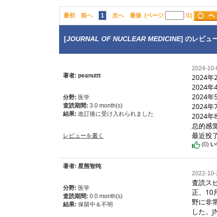
最初
前へ
1
次へ
最後
(ページ
/1)
[
JOURNAL OF NUCLEAR MEDICINE
] のレビュ
2024-10
著者: peanuttt
2024
2024
2024
分野:
医学
2024
査読期間:
3.0 month(s)
結果:
改訂後に受け入れられました
2024年
总的感
最近投
レビューを書く
(
0
)
い
著者: 星熊智纯
2022-10
査読スピ
分野:
医学
正、1
査読期間:
0.0 month(s)
野に非
結果:
保留中＆不明
した。J