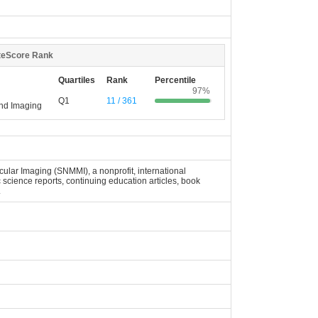
teScore Rank
Quartiles
Rank
Percentile
97%
Q1
11 / 361
and Imaging
lar Imaging (SNMMI), a nonprofit, international
c science reports, continuing education articles, book
.