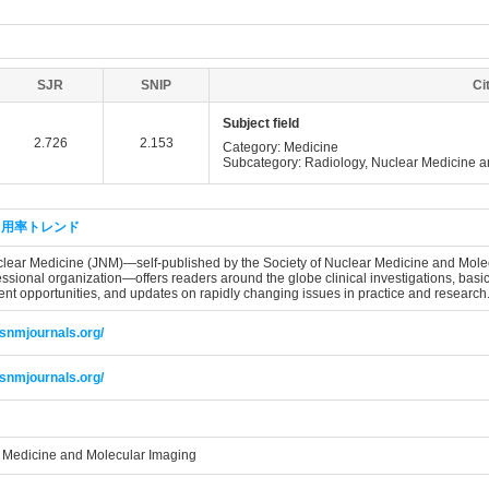
SJR
SNIP
Ci
Subject field
2.726
2.153
Category: Medicine
Subcategory: Radiology, Nuclear Medicine 
引用率トレンド
clear Medicine (JNM)—self-published by the Society of Nuclear Medicine and Molecu
fessional organization—offers readers around the globe clinical investigations, basi
t opportunities, and updates on rapidly changing issues in practice and research
.snmjournals.org/
.snmjournals.org/
r Medicine and Molecular Imaging