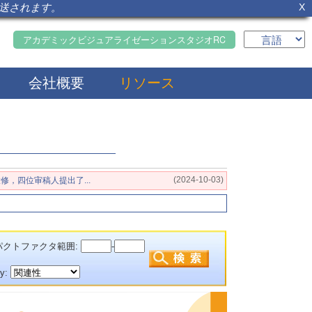
転送されます。
X
アカデミックビジュアライゼーションスタジオRC
会社概要
リソース
(2024-10-03)
大修，四位审稿人提出了...
クトファクタ範囲:
-
by: