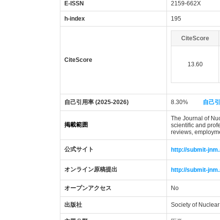
E-ISSN
2159-662X
h-index
195
CiteScore
CiteScore
13.60
自己引用率 (2025-2026)
8.30%
自己
The Journal of Nu
掲載範囲
scientific and pro
reviews, employmen
公式サイト
http://submit-jnm
オンライン原稿提出
http://submit-jnm
オープンアクセス
No
出版社
Society of Nuclea