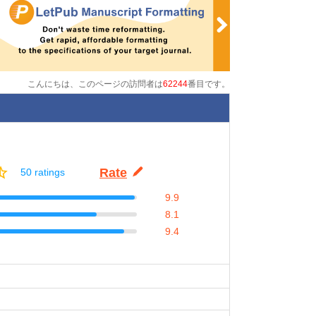
こんにちは、このページの訪問者は
62244
番目です。
Rate
50 ratings
9.9
8.1
9.4