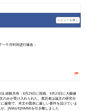
レビューを書く
了一个月时间进行修改；

体療法 経験共有：8月29日に投稿、9月23日に大幅修
の論文のみが受け入れられた。査読者は論文の研究分
常に厳密で、本文や図表に厳しい要件を設けていま
が、JNMがEJNMMIを引き離しました