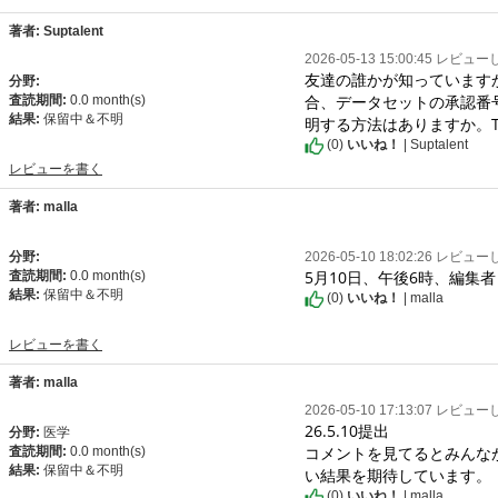
著者: Suptalent
2026-05-13 15:00:45 レビュ
友達の誰かが知っています
分野:
合、データセットの承認番
査読期間:
0.0 month(s)
結果:
保留中＆不明
明する方法はありますか。T
(
0
)
いいね！
| Suptalent
レビューを書く
著者: malla
分野:
2026-05-10 18:02:26 レビュ
5月10日、午後6時、編集
査読期間:
0.0 month(s)
結果:
保留中＆不明
(
0
)
いいね！
| malla
レビューを書く
著者: malla
2026-05-10 17:13:07 レビュ
26.5.10提出

分野:
医学
コメントを見てるとみんな
査読期間:
0.0 month(s)
結果:
保留中＆不明
い結果を期待しています。
(
0
)
いいね！
| malla