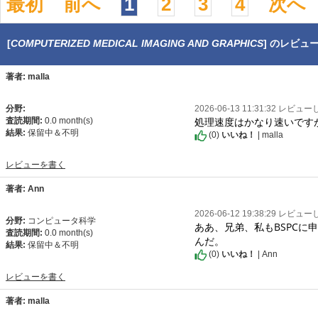
最初
前へ
1
2
3
4
次へ
[
COMPUTERIZED MEDICAL IMAGING AND GRAPHICS
] のレビュ
著者: malla
分野:
2026-06-13 11:31:32 レビュ
処理速度はかなり速いです
査読期間:
0.0 month(s)
結果:
保留中＆不明
(
0
)
いいね！
| malla
レビューを書く
著者: Ann
2026-06-12 19:38:29 レビュ
分野:
コンピュータ科学
ああ、兄弟、私もBSPC
査読期間:
0.0 month(s)
んだ。
結果:
保留中＆不明
(
0
)
いいね！
| Ann
レビューを書く
著者: malla