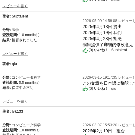
レビューを書く
著者: Suptalent
2026-05-09 14:59:08 レビュ
2026年4月18日 提出

分野:
医学
2026年4月19日 我们

査読期間:
1.0 month(s)
2026年4月23日 拒绝

結果:
拒否されました
编辑提供了详细的修改意见
(
0
)
いいね！
| Suptalent
レビューを書く
著者: qiu
分野:
コンピュータ科学
2026-03-15 19:17:35 レビュ
この文章を日本語に翻訳し
査読期間:
0.0 month(s)
結果:
保留中＆不明
(
0
)
いいね！
| qiu
レビューを書く
著者: lyk133
分野:
コンピュータ科学
2026-03-07 15:53:20 レビュ
2026年2月19日、拒否
査読期間:
1.0 month(s)