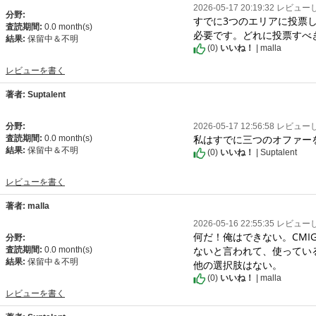
2026-05-17 20:19:32 レビュ
分野:
すでに3つのエリアに投票
査読期間:
0.0 month(s)
必要です。どれに投票すべ
結果:
保留中＆不明
(
0
)
いいね！
| malla
レビューを書く
著者: Suptalent
分野:
2026-05-17 12:56:58 レビュ
私はすでに三つのオファー
査読期間:
0.0 month(s)
結果:
保留中＆不明
(
0
)
いいね！
| Suptalent
レビューを書く
著者: malla
2026-05-16 22:55:35 レビュ
何だ！俺はできない。CM
分野:
ないと言われて、使ってい
査読期間:
0.0 month(s)
結果:
保留中＆不明
他の選択肢はない。
(
0
)
いいね！
| malla
レビューを書く