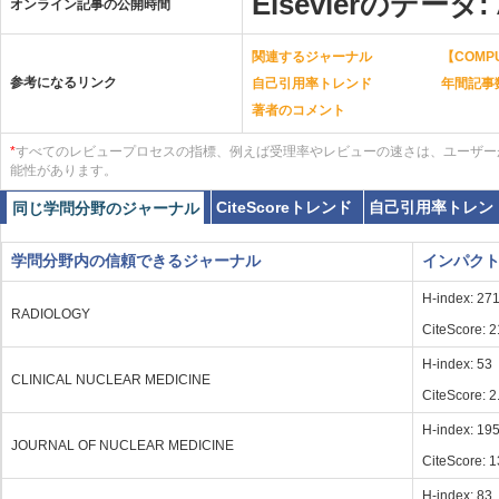
Elsevierのデータ:
オンライン記事の公開時間
関連するジャーナル
【COMPU
参考になるリンク
自己引用率トレンド
年間記事
著者のコメント
*
すべてのレビュープロセスの指標、例えば受理率やレビューの速さは、ユーザー
能性があります。
CiteScoreトレンド
自己引用率トレン
同じ学問分野のジャーナル
学問分野内の信頼できるジャーナル
インパク
H-index: 27
RADIOLOGY
CiteScore: 2
H-index: 53
CLINICAL NUCLEAR MEDICINE
CiteScore: 2
H-index: 19
JOURNAL OF NUCLEAR MEDICINE
CiteScore: 1
H-index: 83