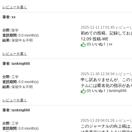
レビューを書く
著者: xx
2025-12-11 17:01:45 レビュ
分野:
医学
初めての投稿、記録しておき
査読期間:
0.0 month(s)
12.09 投稿-WE
結果:
保留中＆不明
(
0
)
いいね！
| xx
レビューを書く
著者: tanking666
2025-11-30 12:34:34 レビュ
分野:
工学
申し訳ありませんが、この
査読期間:
0.0 month(s)
テムには匿名化の指示があ
結果:
保留中＆不明
(
0
)
いいね！
| tanking666
レビューを書く
著者: tanking666
2025-11-29 04:01:26 レビュ
分野:
工学
このジャーナルの向上稿は
査読期間:
0.0 month(s)
は非表示にするように指示