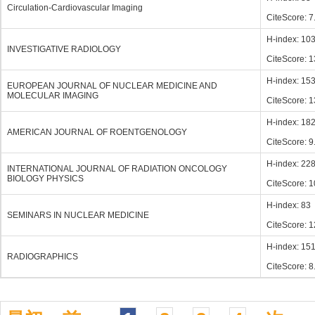
Circulation-Cardiovascular Imaging
CiteScore: 7
H-index: 10
INVESTIGATIVE RADIOLOGY
CiteScore: 1
H-index: 15
EUROPEAN JOURNAL OF NUCLEAR MEDICINE AND
MOLECULAR IMAGING
CiteScore: 1
H-index: 18
AMERICAN JOURNAL OF ROENTGENOLOGY
CiteScore: 9
H-index: 22
INTERNATIONAL JOURNAL OF RADIATION ONCOLOGY
BIOLOGY PHYSICS
CiteScore: 1
H-index: 83
SEMINARS IN NUCLEAR MEDICINE
CiteScore: 1
H-index: 15
RADIOGRAPHICS
CiteScore: 8