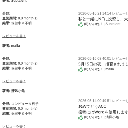
著者: Suptalent
分野:
2026-05-16 21:14:14 レビュ
私と一緒にNCに投資し、
査読期間:
0.0 month(s)
結果:
保留中＆不明
(
0
)
いいね！
| Suptalent
レビューを書く
著者: malla
分野:
2026-05-16 08:40:01 レビュ
5月15日の夜、拒否されま
査読期間:
0.0 month(s)
結果:
保留中＆不明
(
0
)
いいね！
| malla
レビューを書く
著者: 清风小龟
2026-05-14 00:49:51 レビュ
分野:
コンピュータ科学
おめでとうACC！

査読期間:
0.0 month(s)
投稿にはWordを使用しま
結果:
保留中＆不明
(
0
)
いいね！
| 清风小龟
レビューを書く