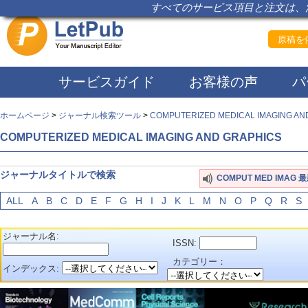
すべてのサービス項目と注文は、注
原稿を依
サービスガイド
お客様の声
パ
ホームページ
>
ジャーナル検索ツール
>
COMPUTERIZED MEDICAL IMAGING AN
COMPUTERIZED MEDICAL IMAGING AND GRAPHICS
ジャーナルタイトルで検索
COMPUT MED IMAG
ALL
A
B
C
D
E
F
G
H
I
J
K
L
M
N
O
P
Q
R
S
ジャーナル名:
ISSN:
カテゴリー：
インデックス: