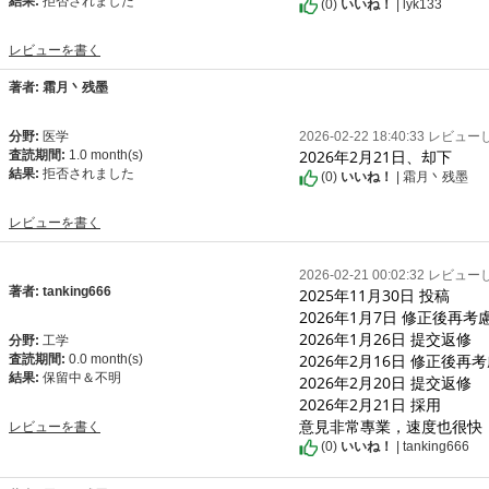
結果:
拒否されました
(
0
)
いいね！
| lyk133
レビューを書く
著者: 霜月丶残墨
分野:
医学
2026-02-22 18:40:33 レビュ
2026年2月21日、却下
査読期間:
1.0 month(s)
結果:
拒否されました
(
0
)
いいね！
| 霜月丶残墨
レビューを書く
2026-02-21 00:02:32 レビュ
著者: tanking666
2025年11月30日 投稿

2026年1月7日 修正後再考慮
2026年1月26日 提交返修

分野:
工学
2026年2月16日 修正後再考
査読期間:
0.0 month(s)
結果:
保留中＆不明
2026年2月20日 提交返修

2026年2月21日 採用

意見非常專業，速度也很快
レビューを書く
(
0
)
いいね！
| tanking666