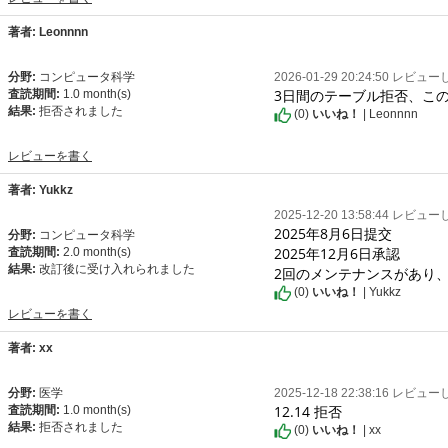
著者: Leonnnn
分野:
コンピュータ科学
2026-01-29 20:24:50 レビュ
3日間のテーブル拒否、こ
査読期間:
1.0 month(s)
結果:
拒否されました
(
0
)
いいね！
| Leonnnn
レビューを書く
著者: Yukkz
2025-12-20 13:58:44 レビュ
2025年8月6日提交

分野:
コンピュータ科学
2025年12月6日承認

査読期間:
2.0 month(s)
結果:
改訂後に受け入れられました
2回のメンテナンスがあり
(
0
)
いいね！
| Yukkz
レビューを書く
著者: xx
分野:
医学
2025-12-18 22:38:16 レビュ
12.14 拒否
査読期間:
1.0 month(s)
結果:
拒否されました
(
0
)
いいね！
| xx