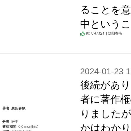
ることを意
中という
(
0
)
いいね！
| 筑阳春艳
2024-01-2
後続があり
者に著作権
りましたが
著者: 筑阳春艳
分野:
医学
かはわかり
査読期間:
0.0 month(s)