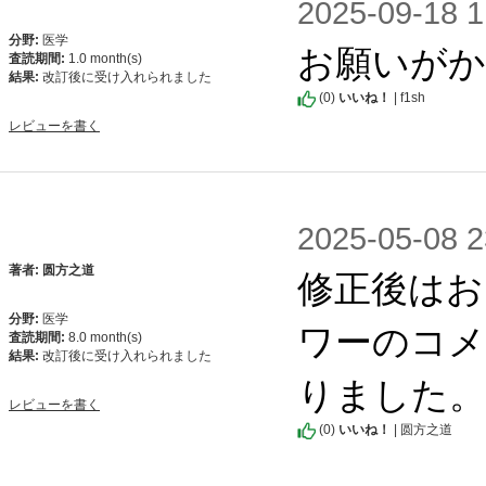
2025-09-1
分野:
医学
お願いが
査読期間:
1.0 month(s)
結果:
改訂後に受け入れられました
(
0
)
いいね！
| f1sh
レビューを書く
2025-05-0
修正後はお
著者: 圆方之道
分野:
医学
ワーのコメ
査読期間:
8.0 month(s)
結果:
改訂後に受け入れられました
りました。
レビューを書く
(
0
)
いいね！
| 圆方之道