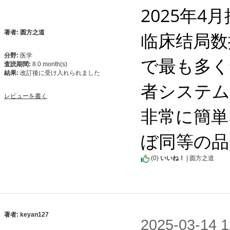
2025年
临床结局数
著者: 圆方之道
分野:
医学
で最も多く
査読期間:
8.0 month(s)
結果:
改訂後に受け入れられました
者システム
レビューを書く
非常に簡単
ぼ同等の品
(
0
)
いいね！
| 圆方之道
著者: keyan127
2025-03-1