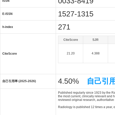
0033-8419
ISSN
1527-1315
E-ISSN
271
h-index
CiteScore
SJR
21.20
4.388
CiteScore
4.50%
自己引
自己引用率 (2025-2026)
Published regularly since 1923 by the Ra
the most current, clinically relevant and
reviewed original research, authoritativ
Radiology is published 12 times a year, on