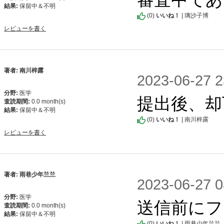
結果:
保留中＆不明
(
0
)
いいね！
| 璃沙子博
レビューを書く
著者: 南川梓露
2023-06-2
分野:
医学
提出後、却
査読期間:
0.0 month(s)
結果:
保留中＆不明
(
0
)
いいね！
| 南川梓露
レビューを書く
著者: 雨巷少年兰兰
2023-06-2
分野:
医学
送信前にフ
査読期間:
0.0 month(s)
結果:
保留中＆不明
(
0
)
いいね！
| 雨巷少年兰兰