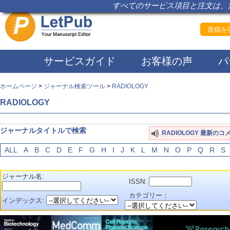
すべてのサービス項目と注文は、注
原稿を依
サービスガイド
お客様の声
パ
ホームページ
>
ジャーナル検索ツール
>
RADIOLOGY
RADIOLOGY
ジャーナルタイトルで検索
RADIOLOGY 最新のコ
ALL
A
B
C
D
E
F
G
H
I
J
K
L
M
N
O
P
Q
R
S
ジャーナル名:
ISSN:
カテゴリー：
インデックス: