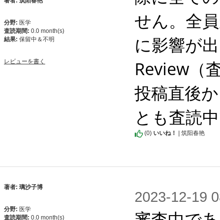
著者: 筑阳春艳
せん。全員
分野:
医学
査読期間:
0.0 month(s)
に影響が出
結果:
保留中＆不明
Revie
レビューを書く
投稿直後か
とも査読中
(
0
)
いいね！
| 筑阳春艳
著者: 璃沙子博
2023-12-1
分野:
医学
審査中であ
査読期間:
0.0 month(s)