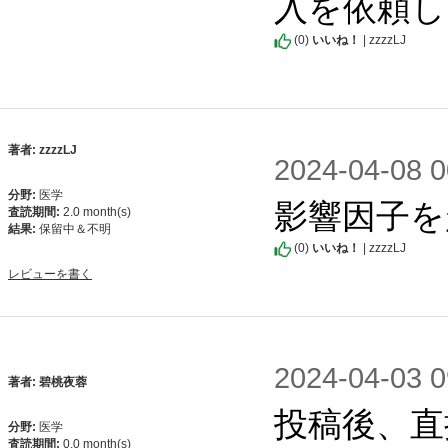
入を依頼し
(
0
)
いいね！
| zzzzLJ
著者: zzzzLJ
2024-04-0
分野:
医学
影響因子を
査読期間:
2.0 month(s)
結果:
保留中＆不明
(
0
)
いいね！
| zzzzLJ
レビューを書く
2024-04-0
著者: 碧桃夜蓉
投稿後、直
分野:
医学
査読期間:
0.0 month(s)