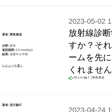
2023-05-0
放射線診断
著者: 辉夜康成
すか？それ
分野:
医学
査読期間:
0.0 month(s)
ームを先に
結果:
保留中＆不明
くれませ
レビューを書く
(
0
)
いいね！
| 辉夜康成
著者: 迎天酱吖
2023-04-2