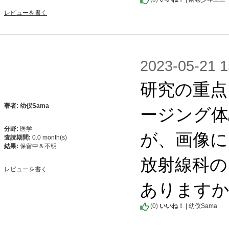
レビューを書く
2023-05-2
研究の重点
ージング体
著者: 幼仪Sama
分野:
医学
が、画像に
査読期間:
0.0 month(s)
結果:
保留中＆不明
放射線科の
レビューを書く
あります
(
0
)
いいね！
| 幼仪Sama