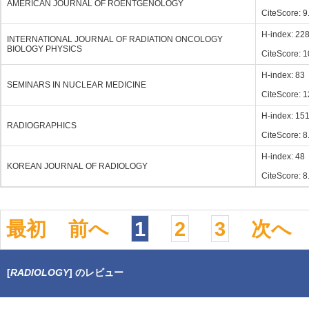
AMERICAN JOURNAL OF ROENTGENOLOGY
CiteScore: 9
H-index: 22
INTERNATIONAL JOURNAL OF RADIATION ONCOLOGY
BIOLOGY PHYSICS
CiteScore: 1
H-index: 83
SEMINARS IN NUCLEAR MEDICINE
CiteScore: 1
H-index: 15
RADIOGRAPHICS
CiteScore: 8
H-index: 48
KOREAN JOURNAL OF RADIOLOGY
CiteScore: 8
最初
前へ
1
2
3
次へ
[
RADIOLOGY
] のレビュー