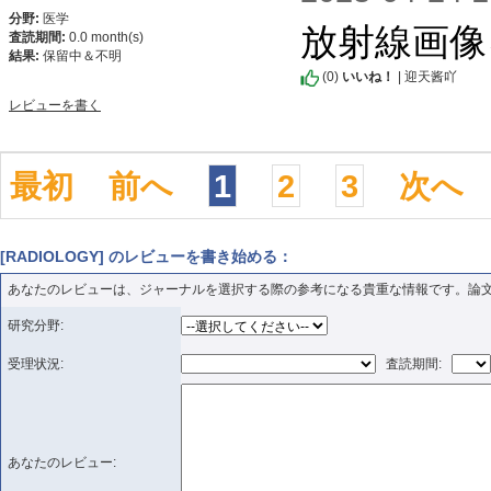
分野:
医学
放射線画像
査読期間:
0.0 month(s)
結果:
保留中＆不明
(
0
)
いいね！
| 迎天酱吖
レビューを書く
最初
前へ
1
2
3
次へ
[RADIOLOGY] のレビューを書き始める：
あなたのレビューは、ジャーナルを選択する際の参考になる貴重な情報です。論
研究分野:
受理状況:
査読期間:
あなたのレビュー: