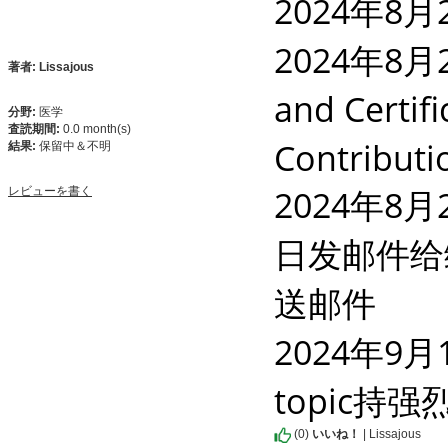
2024年8月
2024年8月2
著者: Lissajous
and Certif
分野:
医学
査読期間:
0.0 month(s)
Contributio
結果:
保留中＆不明
2024年8
レビューを書く
日发邮件给
送邮件

2024年
topic
(
0
)
いいね！
| Lissajous