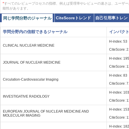
*
すべてのレビュープロセスの指標、例えば受理率やレビューの速さは、ユーザー
能性があります。
CiteScoreトレンド
自己引用率トレン
同じ学問分野のジャーナル
学問分野内の信頼できるジャーナル
インパク
H-index: 53
CLINICAL NUCLEAR MEDICINE
CiteScore: 2
H-index: 19
JOURNAL OF NUCLEAR MEDICINE
CiteScore: 1
H-index: 83
Circulation-Cardiovascular Imaging
CiteScore: 7
H-index: 10
INVESTIGATIVE RADIOLOGY
CiteScore: 1
H-index: 15
EUROPEAN JOURNAL OF NUCLEAR MEDICINE AND
MOLECULAR IMAGING
CiteScore: 1
H-index: 18