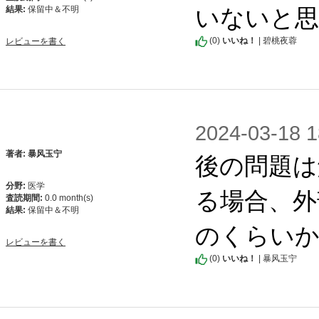
いないと
結果:
保留中＆不明
(
0
)
いいね！
| 碧桃夜蓉
レビューを書く
2024-03-1
後の問題は
著者: 暴风玉宁
分野:
医学
る場合、外
査読期間:
0.0 month(s)
結果:
保留中＆不明
のくらい
レビューを書く
(
0
)
いいね！
| 暴风玉宁