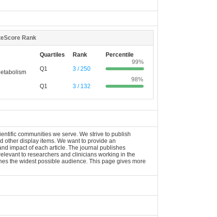
teScore Rank
Quartiles
Rank
Percentile
99%
Q1
3 / 250
Metabolism
98%
Q1
3 / 132
ntific communities we serve. We strive to publish
nd other display items. We want to provide an
nd impact of each article. The journal publishes
vant to researchers and clinicians working in the
ches the widest possible audience. This page gives more