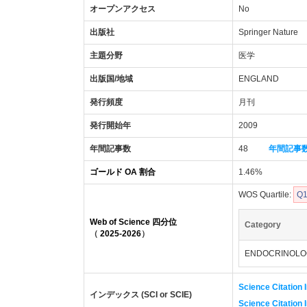
オープンアクセス
No
出版社
Springer Nature
主題分野
医学
出版国/地域
ENGLAND
発行頻度
月刊
発行開始年
2009
年間記事数
48
年間記事
ゴールド OA 割合
1.46%
WOS Quartile:
Q
Web of Science 四分位
Category
（
2025-2026
）
ENDOCRINOLO
Science Citation 
インデックス (SCI or SCIE)
Science Citation