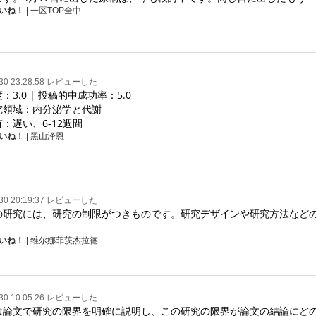
いね！
| 一区TOP全中
-30 23:28:58 レビューした
3.0 | 投稿的中成功率：5.0

究領域：内分泌学と代謝

：遅い、6-12週間
いね！
| 黑山泽恩
-30 20:19:37 レビューした
の研究には、研究の制限がつきものです。研究デザインや研究方法など
いね！
| 维尔娜菲茨杰拉德
-30 10:05:26 レビューした
は論文で研究の限界を明確に説明し、この研究の限界が論文の結論にど