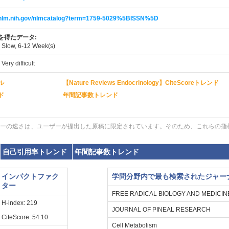
i.nlm.nih.gov/nlmcatalog?term=1759-5029%5BISSN%5D
を得たデータ:
:
Slow, 6-12 Week(s)
:
Very difficult
ル
【Nature Reviews Endocrinology】CiteScoreトレンド
ド
年間記事数トレンド
ーの速さは、ユーザーが提出した原稿に限定されています。そのため、これらの指
自己引用率トレンド
年間記事数トレンド
インパクトファク
学問分野内で最も検索されたジャー
ター
FREE RADICAL BIOLOGY AND MEDICIN
H-index: 219
JOURNAL OF PINEAL RESEARCH
CiteScore: 54.10
Cell Metabolism