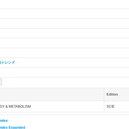
数トレンド
1
Edition
GY & METABOLISM
SCIE
Index
 Index Expanded