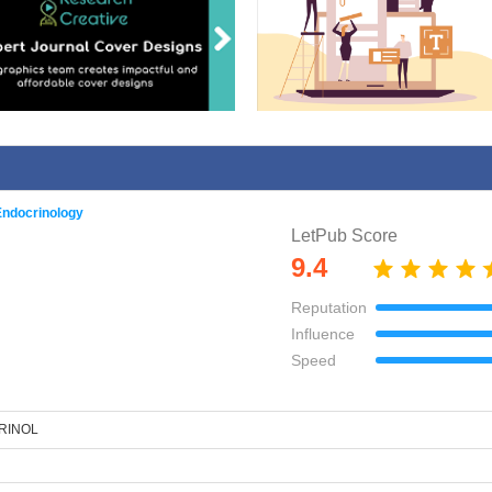
Endocrinology
LetPub Score
9.4
Reputation
Influence
Speed
RINOL