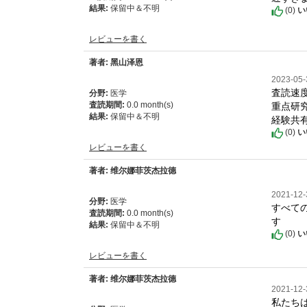
結果:
保留中＆不明
(
0
)
い
レビューを書く
著者: 黑山泽恩
2023-05
査読速度：
分野:
医学
重点研
査読期間:
0.0 month(s)
結果:
保留中＆不明
経験共有
(
0
)
い
レビューを書く
著者: 维尔娜菲茨杰拉德
2021-12
分野:
医学
すべて
査読期間:
0.0 month(s)
す
結果:
保留中＆不明
(
0
)
い
レビューを書く
著者: 维尔娜菲茨杰拉德
2021-12
私たち