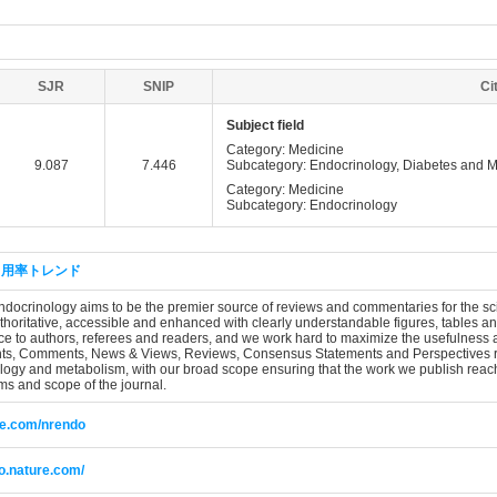
SJR
SNIP
Ci
Subject field
Category: Medicine
9.087
7.446
Subcategory: Endocrinology, Diabetes and 
Category: Medicine
Subcategory: Endocrinology
引用率トレンド
ocrinology aims to be the premier source of reviews and commentaries for the scie
authoritative, accessible and enhanced with clearly understandable figures, tables a
ce to authors, referees and readers, and we work hard to maximize the usefulness a
ts, Comments, News & Views, Reviews, Consensus Statements and Perspectives rele
ology and metabolism, with our broad scope ensuring that the work we publish rea
ims and scope of the journal.
re.com/nrendo
o.nature.com/