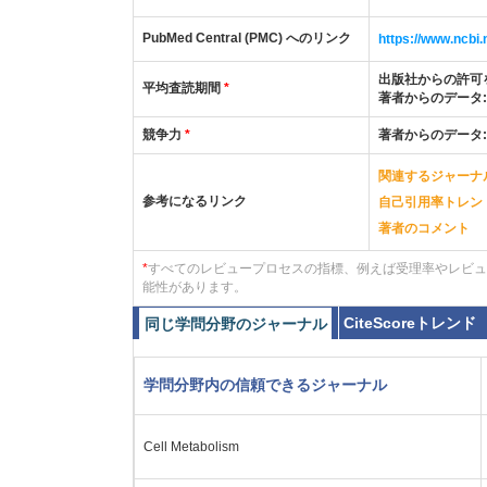
PubMed Central (PMC) へのリンク
https://www.ncb
出版社からの許可
平均査読期間
*
著者からのデータ
競争力
*
著者からのデータ
関連するジャーナ
参考になるリンク
自己引用率トレン
著者のコメント
*
すべてのレビュープロセスの指標、例えば受理率やレビュ
能性があります。
CiteScoreトレンド
同じ学問分野のジャーナル
学問分野内の信頼できるジャーナル
Cell Metabolism