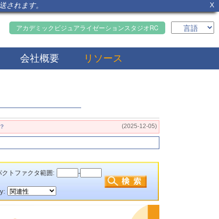
転送されます。
X
アカデミックビジュアライゼーションスタジオRC
会社概要
リソース
(2025-12-05)
？
クトファクタ範囲:
-
by: