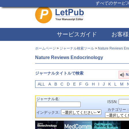
すべてのサービス
サービスガイド
お客様
ホームページ
>
ジャーナル検索ツール
>
Nature Reviews En
Nature Reviews Endocrinology
ジャーナルタイトルで検索
N
ALL
A
B
C
D
E
F
G
H
I
J
K
L
M
ジャーナル名:
ISSN:
カテゴリー
インデックス: