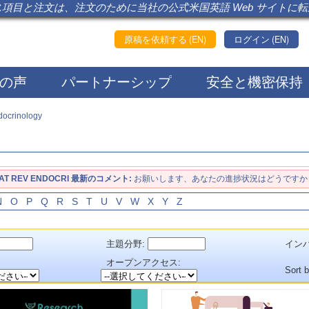
項目と注文は、注文のために当社の公式米国英語 Web サイトに
原稿を依頼する (EN)
ログイン (EN)
の声
パートナーシップ
安全と機密保持
docrinology
AT REV ENDOCRI 最新のコメント:
お願いします、あなたの進捗状況はどうですか
N
O
P
Q
R
S
T
U
V
W
X
Y
Z
主題分野:
インパ
：
オープンアクセス:
Sort 