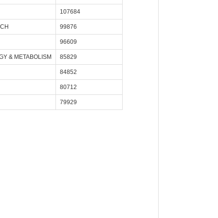
107684
RCH
99876
96609
GY & METABOLISM
85829
84852
80712
79929