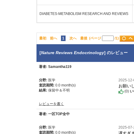
DIABETES-METABOLISM RESEARCH AND REVIEWS
最初
前へ
1
次へ
最後
(ページ
/1)
[
Nature Reviews Endocrinology
] のレビュー
著者: Samantha119
分野:
医学
2025-12
お願い
査読期間:
0.0 month(s)
結果:
保留中＆不明
(
0
)
い
レビューを書く
著者: 一区TOP全中
分野:
医学
2025-07
遅すぎ
査読期間:
0.0 month(s)