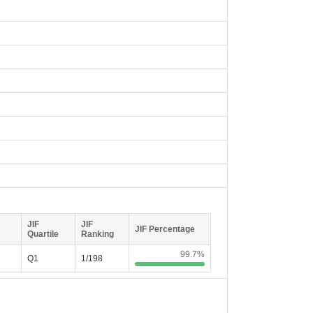
JIF
JIF
JIF Percentage
Quartile
Ranking
99.7%
Q1
1/198