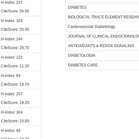
H-index: 257
DIABETES
CiteScore: 56.50
BIOLOGICAL TRACE ELEMENT RESEA
H-index: 328
Cardiovascular Diabetology
CiteScore: 35.30
JOURNAL OF CLINICAL ENDOCRINOLO
H-index: 146
ANTIOXIDANTS & REDOX SIGNALING
CiteScore: 26.70
DIABETOLOGIA
H-index: 122
DIABETES CARE
CiteScore: 21.30
H-index: 64
CiteScore: 18.70
H-index: 207
CiteScore: 18.20
H-index: 304
CiteScore: 10.80
H-index: 64