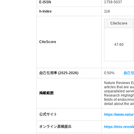
E-ISSN
1759-5037
h-index
116
CiteScore
CiteScore
47.60
自己引用率 (2025-2026)
0.50%
自己
Nature Reviews End
articles that are 
unparalleled servi
掲載範囲
Research Highligh
fields of endocrin
detail about the a
公式サイト
https://www.natu
オンライン原稿提出
https://mts-nrend