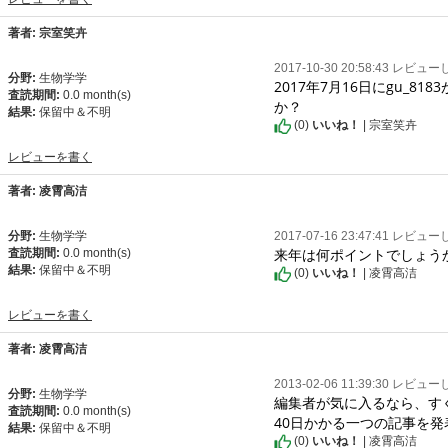
著者: 宗室笑卉
2017-10-30 20:58:43 レビュ
分野:
生物学学
2017年7月16日にgu_8183が
査読期間:
0.0 month(s)
か？
結果:
保留中＆不明
(
0
)
いいね！
| 宗室笑卉
レビューを書く
著者: 凌霄高洁
分野:
生物学学
2017-07-16 23:47:41 レビュ
来年は何ポイントでしょう
査読期間:
0.0 month(s)
結果:
保留中＆不明
(
0
)
いいね！
| 凌霄高洁
レビューを書く
著者: 凌霄高洁
2013-02-06 11:39:30 レビュ
分野:
生物学学
編集者が気に入るなら、す
査読期間:
0.0 month(s)
40日かかる一つの記事を
結果:
保留中＆不明
(
0
)
いいね！
| 凌霄高洁