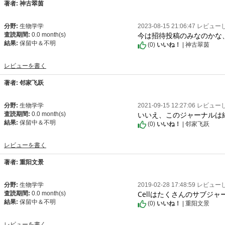
著者: 神古翠茵
分野:
生物学学
2023-08-15 21:06:47 レビュ
今は招待投稿のみなのかな
査読期間:
0.0 month(s)
結果:
保留中＆不明
(
0
)
いいね！
| 神古翠茵
レビューを書く
著者: 邻家飞跃
分野:
生物学学
2021-09-15 12:27:06 レビュ
いいえ、このジャーナルは細
査読期間:
0.0 month(s)
結果:
保留中＆不明
(
0
)
いいね！
| 邻家飞跃
レビューを書く
著者: 重阳文景
分野:
生物学学
2019-02-28 17:48:59 レビュ
Cellはたくさんのサブジ
査読期間:
0.0 month(s)
結果:
保留中＆不明
(
0
)
いいね！
| 重阳文景
レビューを書く