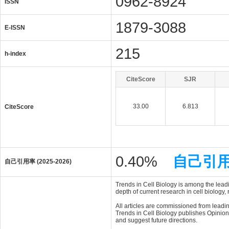
0962-8924
ISSN
1879-3088
E-ISSN
215
h-index
CiteScore
SJR
33.00
6.813
CiteScore
0.40%
自己引
自己引用率 (2025-2026)
Trends in Cell Biology is among the lead
depth of current research in cell biolog
All articles are commissioned from leadin
Trends in Cell Biology publishes Opinion 
and suggest future directions.