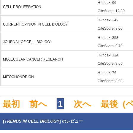
H-index: 66
CELL PROLIFERATION
CiteScore: 12.30
H-index: 242
CURRENT OPINION IN CELL BIOLOGY
CiteScore: 8.00
H-index: 353
JOURNAL OF CELL BIOLOGY
CiteScore: 9.70
H-index: 124
MOLECULAR CANCER RESEARCH
CiteScore: 9.60
H-index: 76
MITOCHONDRION
CiteScore: 8.90
最初
前へ
1
次へ
最後
(
[
TRENDS IN CELL BIOLOGY
] のレビュー