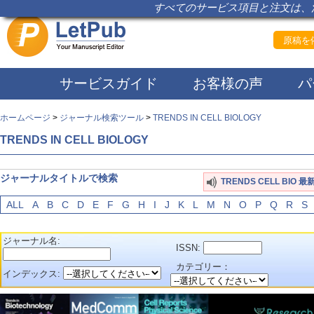
すべてのサービス項目と注文は、注
原稿を依
サービスガイド
お客様の声
パ
ホームページ
>
ジャーナル検索ツール
>
TRENDS IN CELL BIOLOGY
TRENDS IN CELL BIOLOGY
ジャーナルタイトルで検索
TRENDS CELL BIO
ALL
A
B
C
D
E
F
G
H
I
J
K
L
M
N
O
P
Q
R
S
ジャーナル名:
ISSN:
カテゴリー：
インデックス: