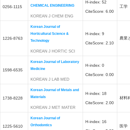
H-index: 52
CHEMICAL ENGINEERING
工学
0256-1115
CiteScore: 6.00
KOREAN J CHEM ENG
Korean Journal of
H-index: 9
Horticultural Science &
農業
1226-8763
Technology
CiteScore: 2.10
KOREAN J HORTIC SCI
Korean Journal of Laboratory
H-index: 0
Medicine
1598-6535
CiteScore: 0.00
KOREAN J LAB MED
Korean Journal of Metals and
H-index: 18
Materials
材料
1738-8228
CiteScore: 2.00
KOREAN J MET MATER
Korean Journal of
H-index: 16
Orthodontics
医学
1225-5610