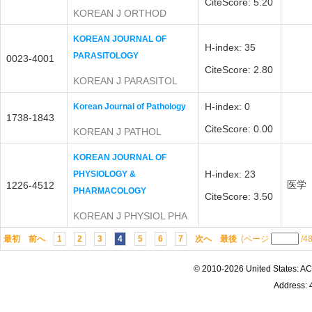
CiteScore: 5.20
KOREAN J ORTHOD
KOREAN JOURNAL OF
H-index: 35
PARASITOLOGY
0023-4001
CiteScore: 2.80
KOREAN J PARASITOL
H-index: 0
Korean Journal of Pathology
1738-1843
CiteScore: 0.00
KOREAN J PATHOL
KOREAN JOURNAL OF
H-index: 23
PHYSIOLOGY &
医学
1226-4512
PHARMACOLOGY
CiteScore: 3.50
KOREAN J PHYSIOL PHA
最初
前へ
1
2
3
4
5
6
7
次へ
最後
(ページ
/4
© 2010-2026 United States
Address: 