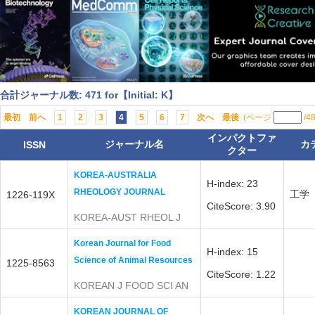
合計ジャーナル数: 471 for【Initial: K】
最初
前へ
1
2
3
4
5
6
7
次へ
最後
(ページ
/4
インパクトファ
ジャーナル名
カ
ISSN
クター
KOREA-AUSTRALIA
H-index: 23
RHEOLOGY JOURNAL
工学
1226-119X
CiteScore: 3.90
KOREA-AUST RHEOL J
Korean Journal for Food
H-index: 15
Science of Animal Resources
1225-8563
CiteScore: 1.22
KOREAN J FOOD SCI AN
KOREAN JOURNAL OF