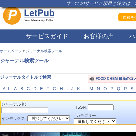
すべてのサービス項目と注文は、注
原稿を依
サービスガイド
お客様の声
パ
ホームページ
>
ジャーナル検索ツール
ジャーナル検索ツール
ジャーナルタイトルで検索
FOOD CHEM 最新のコ
ALL
A
B
C
D
E
F
G
H
I
J
K
L
M
N
O
P
Q
R
S
ジャーナル名:
ISSN:
カテゴリー：
インデックス: