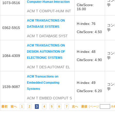
コン
Computer-Human Interaction
1073-0516
CiteScore:
学
16.00
ACM T COMPUT-HUM INT
ACM TRANSACTIONS ON
H-index: 76
コン
DATABASE SYSTEMS
0362-5915
学
CiteScore: 4.50
ACM T DATABASE SYST
ACM TRANSACTIONS ON
H-index: 48
DESIGN AUTOMATION OF
コン
1084-4309
学
ELECTRONIC SYSTEMS
CiteScore: 4.90
ACM T DES AUTOMAT EL
ACM Transactions on
H-index: 49
Embedded Computing
コン
1539-9087
学
Systems
CiteScore: 6.20
ACM T EMBED COMPUT S
最初
前へ
1
2
3
4
5
6
7
次へ
最後
(ページ
/4