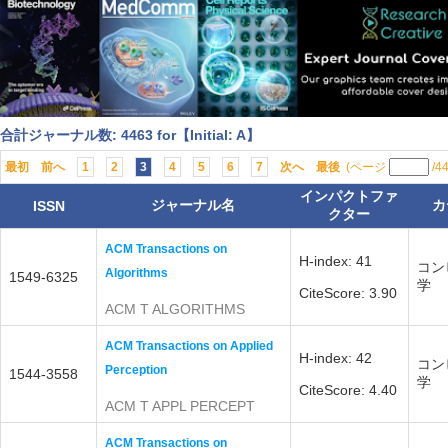
合計ジャーナル数: 4463 for【Initial: A】
最初
前へ
1
2
3
4
5
6
7
次へ
最後
(ページ
/4
インパクトファ
ジャーナル名
カ
ISSN
クター
ACM Transactions on
H-index: 41
コン
Algorithms
1549-6325
学
CiteScore: 3.90
ACM T ALGORITHMS
ACM Transactions on Applied
H-index: 42
コン
Perception
1544-3558
学
CiteScore: 4.40
ACM T APPL PERCEPT
ACM Transactions on