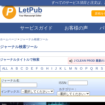
すべてのサービス項目と注文は、注
原稿を依
サービスガイド
お客様の声
パ
ホームページ
>
ジャーナル検索ツール
ジャーナル検索ツール
ジャーナルタイトルで検索
J CLEAN PROD 最新
ALL
A
B
C
D
E
F
G
H
I
J
K
L
M
N
O
P
Q
R
S
ジャーナル名:
ISSN:
カテゴリー：
インデックス: