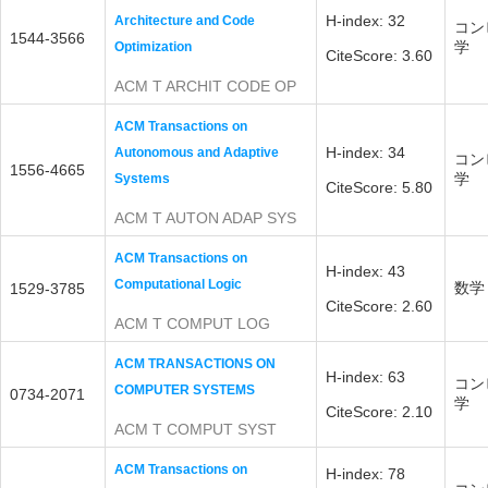
H-index: 32
Architecture and Code
コン
1544-3566
学
Optimization
CiteScore: 3.60
ACM T ARCHIT CODE OP
ACM Transactions on
H-index: 34
Autonomous and Adaptive
コン
1556-4665
学
Systems
CiteScore: 5.80
ACM T AUTON ADAP SYS
ACM Transactions on
H-index: 43
Computational Logic
数学
1529-3785
CiteScore: 2.60
ACM T COMPUT LOG
ACM TRANSACTIONS ON
H-index: 63
コン
COMPUTER SYSTEMS
0734-2071
学
CiteScore: 2.10
ACM T COMPUT SYST
ACM Transactions on
H-index: 78