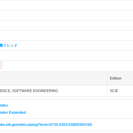
数トレンド
1
Edition
ENCE, SOFTWARE ENGINEERING
SCIE
Index
 Index Expanded
i.nlm.nih.gov/nlmcatalog?term=0730-0301%5BISSN%5D