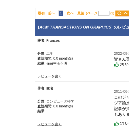
最初
前へ
1
次へ
最後
(ページ
/1)
[
ACM TRANSACTIONS ON GRAPHICS
] のレビ
著者: Frances
分野:
工学
2022-09
皆さん
査読期間:
0.0 month(s)
結果:
保留中＆不明
(
0
)
い
レビューを書く
著者: 匿名
2011-06
このジャ
分野:
コンピュータ科学
ジア論
査読期間:
0.0 month(s)
記事が
結果:
もあり
(
7
)
い
レビューを書く