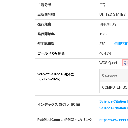
主題分野
工学
出版国/地域
UNITED STATES
発行頻度
四半期刊行
発行開始年
1982
年間記事数
275
年間記事
ゴールド OA 割合
40.41%
WOS Quartile:
Q
Web of Science 四分位
Category
（
2025-2026
）
COMPUTER SCI
Science Citation 
インデックス (SCI or SCIE)
Science Citation
PubMed Central (PMC) へのリンク
https://www.ncb