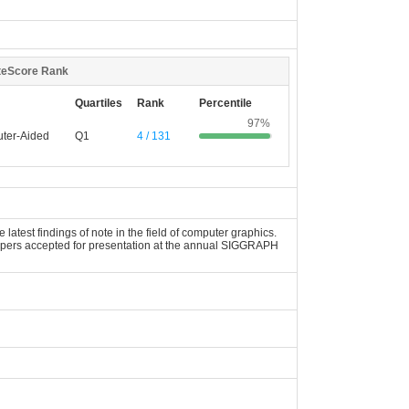
teScore Rank
Quartiles
Rank
Percentile
97%
ter-Aided
Q1
4 / 131
atest findings of note in the field of computer graphics.
 papers accepted for presentation at the annual SIGGRAPH