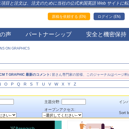
項目と注文は、注文のために当社の公式米国英語 Web サイトに
原稿を依頼する (EN)
ログイン (EN)
の声
パートナーシップ
安全と機密保持
NS ON GRAPHICS
CM T GRAPHIC 最新のコメント:
皆さん専門家の皆様、このジャーナルはページ料
N
O
P
Q
R
S
T
U
V
W
X
Y
Z
主題分野:
インパ
：
オープンアクセス:
Sort 