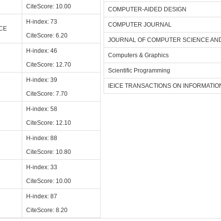
CiteScore: 10.00
COMPUTER-AIDED DESIGN
H-index: 73
COMPUTER JOURNAL
CE
CiteScore: 6.20
JOURNAL OF COMPUTER SCIENCE AN
H-index: 46
Computers & Graphics
CiteScore: 12.70
Scientific Programming
H-index: 39
IEICE TRANSACTIONS ON INFORMATIO
CiteScore: 7.70
H-index: 58
CiteScore: 12.10
H-index: 88
CiteScore: 10.80
H-index: 33
CiteScore: 10.00
H-index: 87
CiteScore: 8.20