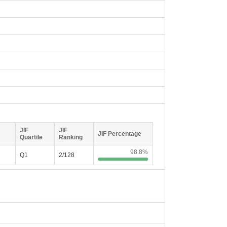
JIF
JIF
JIF Percentage
Quartile
Ranking
98.8%
Q1
2/128