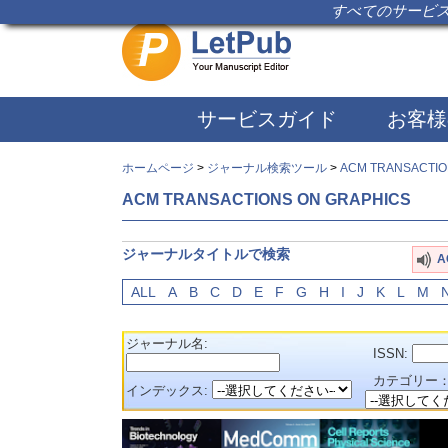
すべてのサービス
サービスガイド
お客様
ホームページ
>
ジャーナル検索ツール
>
ACM TRANSACTIO
ACM TRANSACTIONS ON GRAPHICS
ジャーナルタイトルで検索
A
ALL
A
B
C
D
E
F
G
H
I
J
K
L
M
ジャーナル名:
ISSN:
カテゴリー
インデックス: