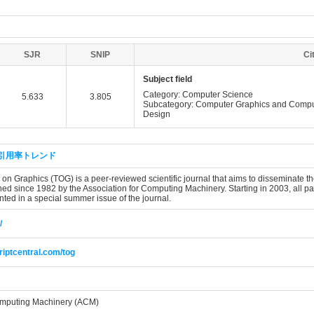
SJR
SNIP
Ci
Subject field
Category: Computer Science
5.633
3.805
Subcategory: Computer Graphics and Compu
Design
引用率トレンド
n Graphics (TOG) is a peer-reviewed scientific journal that aims to disseminate the l
hed since 1982 by the Association for Computing Machinery. Starting in 2003, all
nted in a special summer issue of the journal.
/
riptcentral.com/tog
omputing Machinery (ACM)