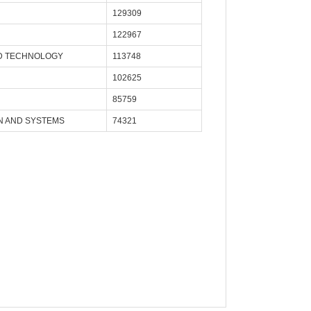
129309
122967
D TECHNOLOGY
113748
102625
85759
N AND SYSTEMS
74321