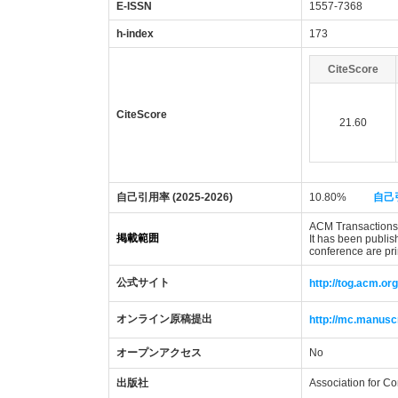
E-ISSN
1557-7368
h-index
173
CiteScore
CiteScore
21.60
自己引用率 (2025-2026)
10.80%
自己
ACM Transactions o
掲載範囲
It has been publis
conference are pri
公式サイト
http://tog.acm.org
オンライン原稿提出
http://mc.manusc
オープンアクセス
No
出版社
Association for C