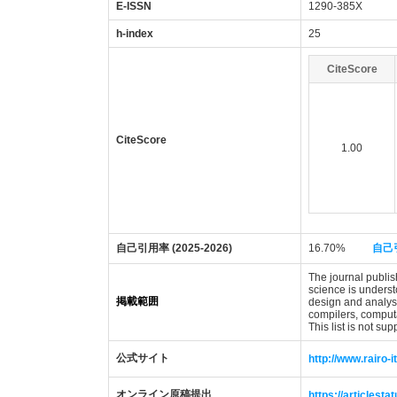
E-ISSN
1290-385X
h-index
25
CiteScore
CiteScore
1.00
自己引用率 (2025-2026)
16.70%
自己
The journal publis
science is underst
掲載範囲
design and analysi
compilers, comput
This list is not su
公式サイト
http://www.rairo-i
オンライン原稿提出
https://articlesta