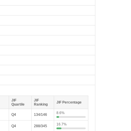
JIF
JIF
JIF Percentage
Quartile
Ranking
8.6%
Q4
134/146
16.7%
Q4
288/345