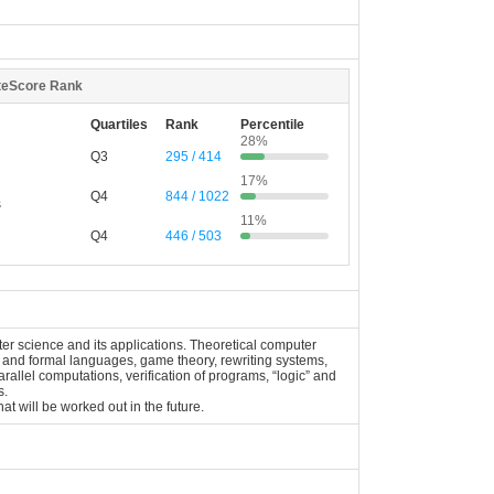
teScore Rank
Quartiles
Rank
Percentile
28%
Q3
295 / 414
17%
Q4
844 / 1022
s
11%
Q4
446 / 503
uter science and its applications. Theoretical computer
a and formal languages, game theory, rewriting systems,
rallel computations, verification of programs, “logic” and
s.
at will be worked out in the future.