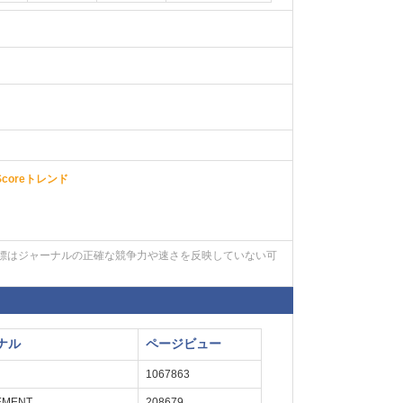
teScoreトレンド
標はジャーナルの正確な競争力や速さを反映していない可
ナル
ページビュー
1067863
EMENT
208679