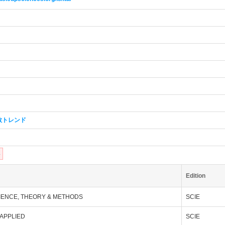
数トレンド
4
Edition
ENCE, THEORY & METHODS
SCIE
 APPLIED
SCIE