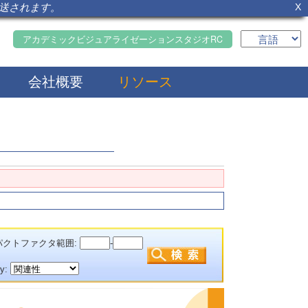
転送されます。
X
アカデミックビジュアライゼーションスタジオRC
会社概要
リソース
クトファクタ範囲:
-
by: