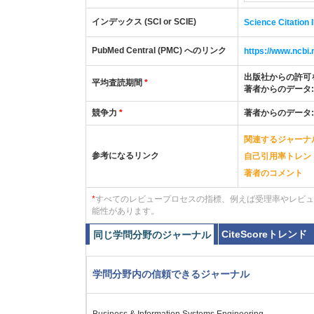
インデックス (SCI or SCIE)
Science Citation
PubMed Central (PMC) へのリンク
https://www.ncb
出版社からの許可
平均査読期間
*
著者からのデータ
競争力
*
著者からのデータ
関連するジャーナ
参考になるリンク
自己引用率トレン
著者のコメント
*
すべてのレビュープロセスの指標、例えば受理率やレビュ
能性があります。
CiteScoreトレンド
同じ学問分野のジャーナル
学問分野内の信頼できるジャーナル