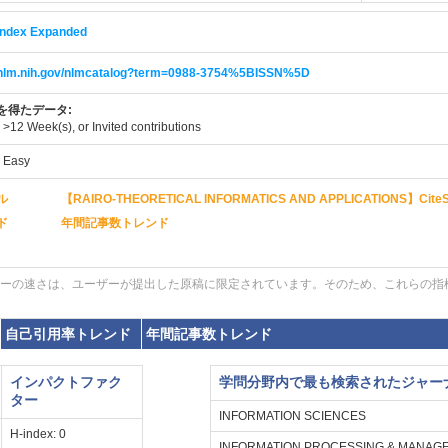
 Index Expanded
i.nlm.nih.gov/nlmcatalog?term=0988-3754%5BISSN%5D
を得たデータ:
:
>12 Week(s), or Invited contributions
:
Easy
ル
【RAIRO-THEORETICAL INFORMATICS AND APPLICATIONS】Ci
ド
年間記事数トレンド
ーの速さは、ユーザーが提出した原稿に限定されています。そのため、これらの指
自己引用率トレンド
年間記事数トレンド
インパクトファク
学問分野内で最も検索されたジャー
ター
INFORMATION SCIENCES
H-index: 0
INFORMATION PROCESSING & MANAG