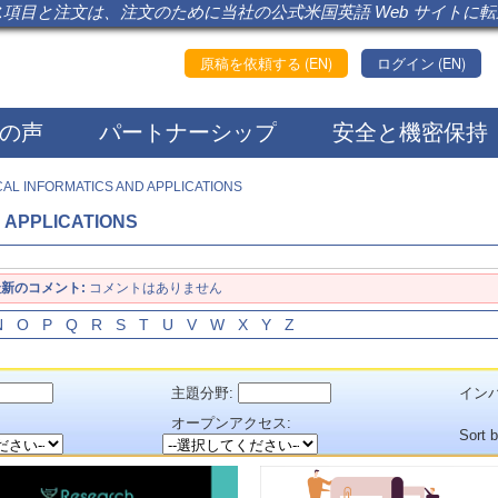
項目と注文は、注文のために当社の公式米国英語 Web サイトに
原稿を依頼する (EN)
ログイン (EN)
の声
パートナーシップ
安全と機密保持
AL INFORMATICS AND APPLICATIONS
 APPLICATIONS
最新のコメント:
コメントはありません
N
O
P
Q
R
S
T
U
V
W
X
Y
Z
主題分野:
インパ
：
オープンアクセス:
Sort 