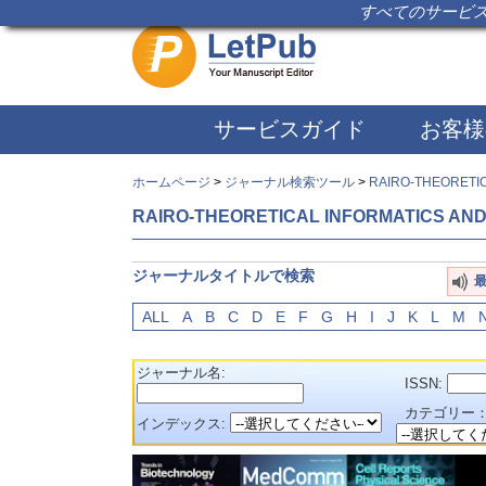
すべてのサービス
サービスガイド
お客様
ホームページ
>
ジャーナル検索ツール
>
RAIRO-THEORETIC
RAIRO-THEORETICAL INFORMATICS AND
ジャーナルタイトルで検索
ALL
A
B
C
D
E
F
G
H
I
J
K
L
M
ジャーナル名:
ISSN:
カテゴリー
インデックス: