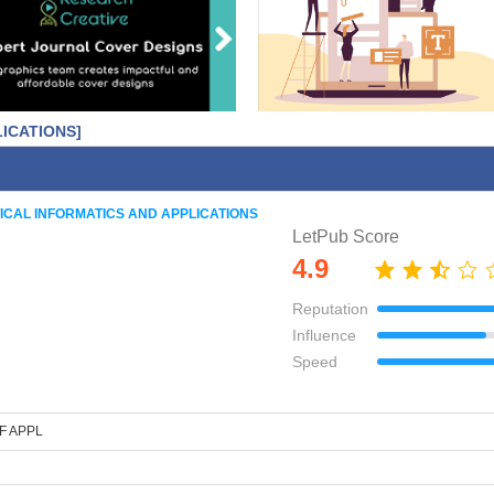
ICATIONS]
ICAL INFORMATICS AND APPLICATIONS
LetPub Score
4.9
Reputation
Influence
Speed
F APPL