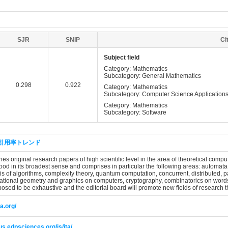
SJR
SNIP
Ci
Subject field
Category: Mathematics
Subcategory: General Mathematics
0.298
0.922
Category: Mathematics
Subcategory: Computer Science Application
Category: Mathematics
Subcategory: Software
引用率トレンド
hes original research papers of high scientific level in the area of theoretical comp
ood in its broadest sense and comprises in particular the following areas: automat
s of algorithms, complexity theory, quantum computation, concurrent, distributed, pa
ational geometry and graphics on computers, cryptography, combinatorics on word
pposed to be exhaustive and the editorial board will promote new fields of research th
ta.org/
tus.edpsciences.org/is/ita/