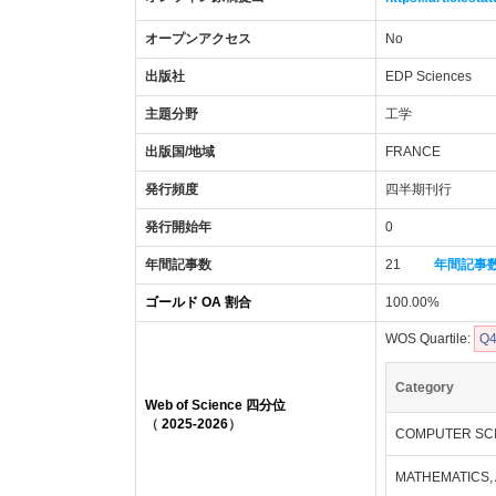
オープンアクセス
No
出版社
EDP Sciences
主題分野
工学
出版国/地域
FRANCE
発行頻度
四半期刊行
発行開始年
0
年間記事数
21
年間記事
ゴールド OA 割合
100.00%
WOS Quartile:
Q
Category
Web of Science 四分位
（
2025-2026
）
COMPUTER SCI
MATHEMATICS,