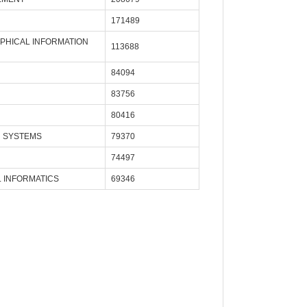
171489
PHICAL INFORMATION
113688
84094
83756
80416
N SYSTEMS
79370
74497
L INFORMATICS
69346