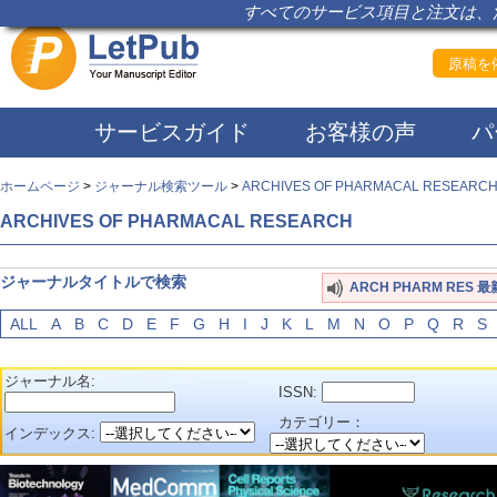
すべてのサービス項目と注文は、注
原稿を依
サービスガイド
お客様の声
パ
ホームページ
>
ジャーナル検索ツール
>
ARCHIVES OF PHARMACAL RESEARC
ARCHIVES OF PHARMACAL RESEARCH
ジャーナルタイトルで検索
ARCH PHARM RES
ALL
A
B
C
D
E
F
G
H
I
J
K
L
M
N
O
P
Q
R
S
ジャーナル名:
ISSN:
カテゴリー：
インデックス: