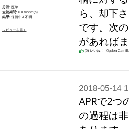
分野:
医学
ら、却下さ
査読期間:
0.0 month(s)
結果:
保留中＆不明
です。次の
レビューを書く
があればま
(
0
)
いいね！
| Ogden Camill
2018-05-1
APRで2
の過程は非