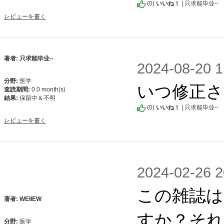
(
0
)
いいね！
| 只求能毕业--
レビューを書く
著者: 只求能毕业--
2024-08-2
分野:
医学
いつ修正さ
査読期間:
0.0 month(s)
結果:
保留中＆不明
(
0
)
いいね！
| 只求能毕业--
レビューを書く
2024-02-2
この雑誌は
著者: WEIIEW
すか？それ
分野:
医学