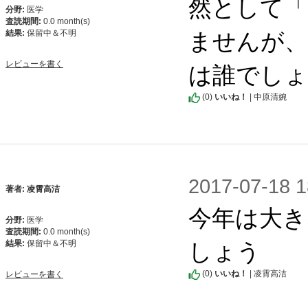
然として「
分野:
医学
査読期間:
0.0 month(s)
ませんが、
結果:
保留中＆不明
は誰でしょ
レビューを書く
(
0
)
いいね！
| 中原清婉
2017-07-1
著者: 凌霄高洁
今年は大き
分野:
医学
査読期間:
0.0 month(s)
しょう
結果:
保留中＆不明
(
0
)
いいね！
| 凌霄高洁
レビューを書く