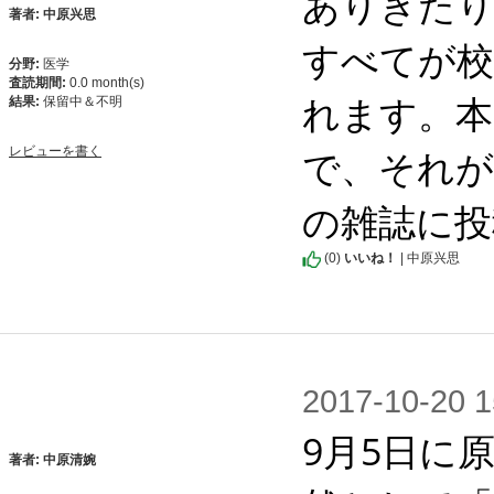
ありきたり
著者: 中原兴思
すべてが校
分野:
医学
査読期間:
0.0 month(s)
れます。本
結果:
保留中＆不明
で、それが
レビューを書く
の雑誌に投
(
0
)
いいね！
| 中原兴思
2017-10-2
9月5日に
著者: 中原清婉