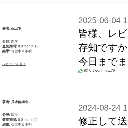
2025-06-0
皆様、レビ
著者: dsz79
分野:
医学
存知ですか
査読期間:
0.0 month(s)
結果:
保留中＆不明
今日までま
レビューを書く
(
0
)
いいね！
| dsz79
著者: 只求能毕业--
2024-08-2
分野:
医学
修正して送
査読期間:
0.0 month(s)
結果:
保留中＆不明