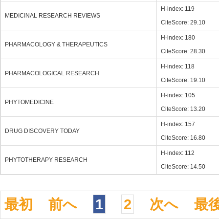
H-index: 119
MEDICINAL RESEARCH REVIEWS
CiteScore: 29.10
H-index: 180
PHARMACOLOGY & THERAPEUTICS
CiteScore: 28.30
H-index: 118
PHARMACOLOGICAL RESEARCH
CiteScore: 19.10
H-index: 105
PHYTOMEDICINE
CiteScore: 13.20
H-index: 157
DRUG DISCOVERY TODAY
CiteScore: 16.80
H-index: 112
PHYTOTHERAPY RESEARCH
CiteScore: 14.50
最初
前へ
1
2
次へ
最