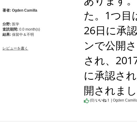
あります。
た。1つ目は
著者: Ogden Camilla
分野:
医学
26日に承
査読期間:
0.0 month(s)
結果:
保留中＆不明
ンで公開さ
レビューを書く
され、201
に承認され
開されま
(
0
)
いいね！
| Ogden Camill