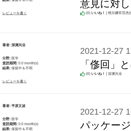
意見に対し
結果:
保留中＆不明
(
0
)
いいね！
| 维尔娜菲茨杰
レビューを書く
著者: 深渊兴业
2021-12-2
分野:
医学
「俢回」と
査読期間:
0.0 month(s)
結果:
保留中＆不明
(
0
)
いいね！
| 深渊兴业
レビューを書く
著者: 平原文波
2021-12-2
分野:
医学
パッケージ
査読期間:
0.0 month(s)
結果:
保留中＆不明