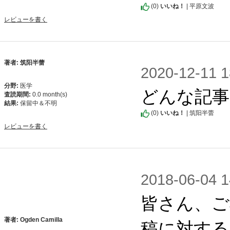
(
0
)
いいね！
| 平原文波
レビューを書く
著者: 筑阳半蕾
2020-12-1
分野:
医学
どんな記事
査読期間:
0.0 month(s)
結果:
保留中＆不明
(
0
)
いいね！
| 筑阳半蕾
レビューを書く
2018-06-0
皆さん、ご
稿に対する
著者: Ogden Camilla