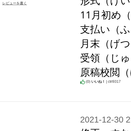
形式（けいし
レビューを書く
11月初め（
支払い（ふり
月末（げつま
受領（じゅり
原稿校閲（
(
0
)
いいね！
| ctrl9317
2021-12-3