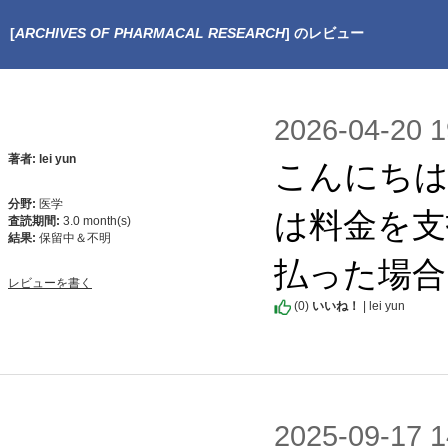
[
ARCHIVES OF PHARMACAL RESEARCH
] のレビュー
2026-04-2
こんにちは
著者: lei yun
分野:
医学
は料金を支
査読期間:
3.0 month(s)
結果:
保留中＆不明
払った場合
レビューを書く
(
0
)
いいね！
| lei yun
2025-09-1