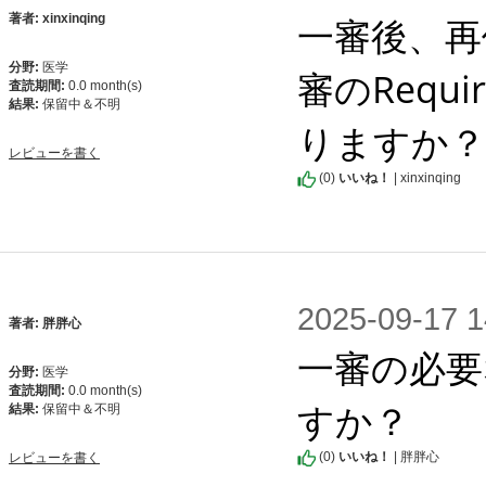
一審後、再
著者: xinxinqing
分野:
医学
審のRequi
査読期間:
0.0 month(s)
結果:
保留中＆不明
りますか？
レビューを書く
(
0
)
いいね！
| xinxinqing
2025-09-1
著者: 胖胖心
一審の必要
分野:
医学
査読期間:
0.0 month(s)
すか？
結果:
保留中＆不明
(
0
)
いいね！
| 胖胖心
レビューを書く