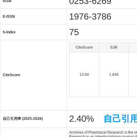
0253-6269
ISSN
1976-3786
E-ISSN
75
h-index
CiteScore
SJR
13.60
1.840
CiteScore
2.40%
自己引
自己引用率 (2025-2026)
Archives of Pharmacal Research is the of
Research is an interdisciplinary journal d