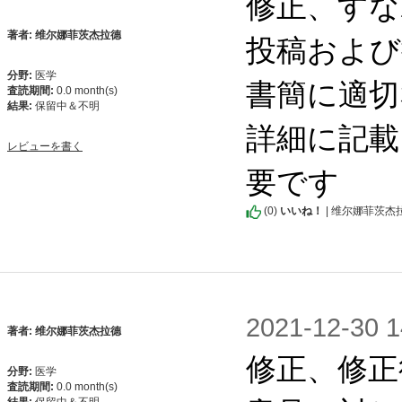
修正、すな
投稿および
著者: 维尔娜菲茨杰拉德
分野:
医学
書簡に適切
査読期間:
0.0 month(s)
結果:
保留中＆不明
詳細に記載
レビューを書く
要です
(
0
)
いいね！
| 维尔娜菲茨杰
2021-12-3
著者: 维尔娜菲茨杰拉德
修正、修正
分野:
医学
査読期間:
0.0 month(s)