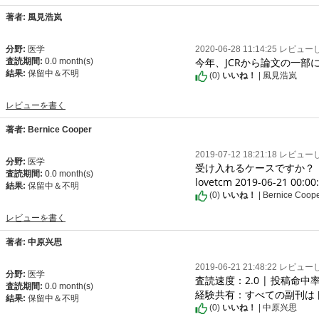
著者: 風見浩岚
分野:
医学
2020-06-28 11:14:25 レビュ
今年、JCRから論文の一
査読期間:
0.0 month(s)
結果:
保留中＆不明
(
0
)
いいね！
| 風見浩岚
レビューを書く
著者: Bernice Cooper
2019-07-12 18:21:18 レビュ
分野:
医学
受け入れるケースですか？

査読期間:
0.0 month(s)
lovetcm 2019-06-21
結果:
保留中＆不明
(
0
)
いいね！
| Bernice Coop
レビューを書く
著者: 中原兴思
2019-06-21 21:48:22 レビュ
分野:
医学
査読速度：2.0 | 投稿命中率：
査読期間:
0.0 month(s)
経験共有：すべての副刊はト
結果:
保留中＆不明
(
0
)
いいね！
| 中原兴思