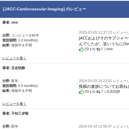
[
JACC-Cardiovascular Imaging
] のレビュー
著者: new
2025-07-05 12:37:22 レビュ
分野:
コンピュータ科学
JACCおよびそのサブジャ
査読期間:
1.0 month(s)
んでしたが、近いうちにOve
結果:
保留中＆不明
(
0
)
いいね！
| new
レビューを書く
著者: 北岳恬静
分野:
医学
2024-03-25 15:22:02 レビュ
投稿の進捗についてお尋ね
査読期間:
0.0 month(s)
結果:
保留中＆不明
(
0
)
いいね！
| 北岳恬静
レビューを書く
著者: 子钊三岁啦
分野:
医学
2024-03-10 12:56:47 レビュ