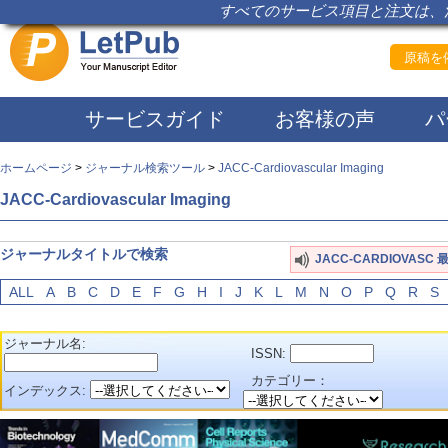
すべてのサービス項目と注文は、注
原稿を依
サービスガイド
お客様の声
パ
ホームページ
>
ジャーナル検索ツール
>
JACC-Cardiovascular Imaging
JACC-Cardiovascular Imaging
ジャーナルタイトルで検索
JACC-CARDIOVAS
ALL
A
B
C
D
E
F
G
H
I
J
K
L
M
N
O
P
Q
R
S
ジャーナル名:
ISSN:
カテゴリー：
インデックス: