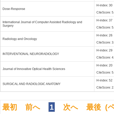
H-index: 30
Dose-Response
CiteScore: 5
H-index: 37
International Journal of Computer Assisted Radiology and
Surgery
CiteScore: 5
H-index: 26
Radiology and Oncology
CiteScore: 3
H-index: 29
INTERVENTIONAL NEURORADIOLOGY
CiteScore: 4
H-index: 20
Journal of Innovative Optical Health Sciences
CiteScore: 5
H-index: 52
SURGICAL AND RADIOLOGIC ANATOMY
CiteScore: 2
最初
前へ
1
次へ
最後
(