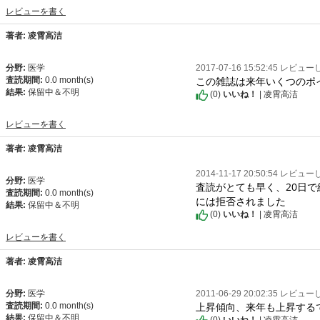
レビューを書く
著者: 凌霄高洁
分野:
医学
2017-07-16 15:52:45 レビュ
この雑誌は来年いくつのポ
査読期間:
0.0 month(s)
結果:
保留中＆不明
(
0
)
いいね！
| 凌霄高洁
レビューを書く
著者: 凌霄高洁
2014-11-17 20:50:54 レビュ
分野:
医学
査読がとても早く、20日
査読期間:
0.0 month(s)
には拒否されました
結果:
保留中＆不明
(
0
)
いいね！
| 凌霄高洁
レビューを書く
著者: 凌霄高洁
分野:
医学
2011-06-29 20:02:35 レビュ
上昇傾向、来年も上昇する
査読期間:
0.0 month(s)
結果:
保留中＆不明