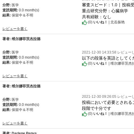
審査スピード：1.0 | 投稿受
分野:
医学
重点研究分野：心臓病学

査読期間:
0.0 month(s)
結果:
保留中＆不明
共有経験：なし
(
0
)
いいね！
| 北岳振艳
レビューを書く
著者: 维尔娜菲茨杰拉德
分野:
医学
2021-12-30 14:33:58 レビュ
以下の段落を英語としてく
査読期間:
0.0 month(s)
結果:
保留中＆不明
(
0
)
いいね！
| 维尔娜菲茨杰
レビューを書く
著者: 维尔娜菲茨杰拉德
2021-12-30 09:26:05 レビュ
分野:
医学
投稿において必要とされる
査読期間:
0.0 month(s)
段階で十分です
結果:
保留中＆不明
(
0
)
いいね！
| 维尔娜菲茨杰
レビューを書く
著者: Darlene Pepys