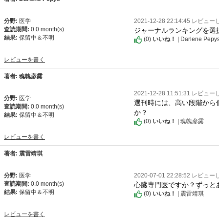
分野:
医学
2021-12-28 22:14:45 レビュ
ジャーナルランキングを選
査読期間:
0.0 month(s)
結果:
保留中＆不明
(
0
)
いいね！
| Darlene Pepy
レビューを書く
著者: 魂魄彦露
2021-12-28 11:51:31 レビュ
分野:
医学
選刊時には、高い段階から
査読期間:
0.0 month(s)
か？
結果:
保留中＆不明
(
0
)
いいね！
| 魂魄彦露
レビューを書く
著者: 震雷靖琪
分野:
医学
2020-07-01 22:28:52 レビュ
心臓専門医ですか？ずっと
査読期間:
0.0 month(s)
結果:
保留中＆不明
(
0
)
いいね！
| 震雷靖琪
レビューを書く