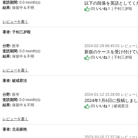
以下の段落を英語としてく
査読期間:
0.0 month(s)
結果:
保留中＆不明
(
0
)
いいね！
| 子钊三岁啦
レビューを書く
著者: 子钊三岁啦
分野:
医学
2024-02-29 08:45:01 レビュ
新規のケースを受け付けて
査読期間:
0.0 month(s)
結果:
保留中＆不明
(
0
)
いいね！
| 子钊三岁啦
レビューを書く
著者: 破戒君洁
分野:
医学
2024-01-12 15:28:00 レビュ
2024年1月6日に投稿し
査読期間:
0.0 month(s)
結果:
保留中＆不明
(
0
)
いいね！
| 破戒君洁
レビューを書く
著者: 北岳振艳
2023-10-10 17:37:34 レビュ