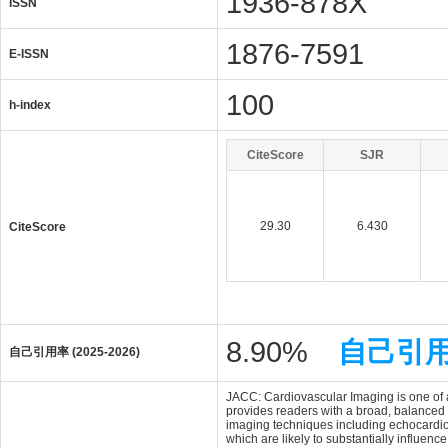
1936-878X
ISSN
1876-7591
E-ISSN
100
h-index
CiteScore
SJR
29.30
6.430
CiteScore
8.90%
自己引
自己引用率 (2025-2026)
JACC: Cardiovascular Imaging is one of a
provides readers with a broad, balanced 
imaging techniques including echocardio
which are likely to substantially influen