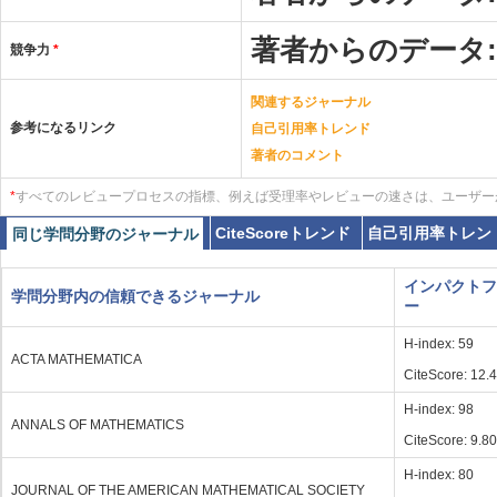
著者からのデータ
競争力
*
関連するジャーナル
参考になるリンク
自己引用率トレンド
著者のコメント
*
すべてのレビュープロセスの指標、例えば受理率やレビューの速さは、ユーザー
CiteScoreトレンド
自己引用率トレン
同じ学問分野のジャーナル
インパクトフ
学問分野内の信頼できるジャーナル
ー
H-index: 59
ACTA MATHEMATICA
CiteScore: 12.
H-index: 98
ANNALS OF MATHEMATICS
CiteScore: 9.80
H-index: 80
JOURNAL OF THE AMERICAN MATHEMATICAL SOCIETY