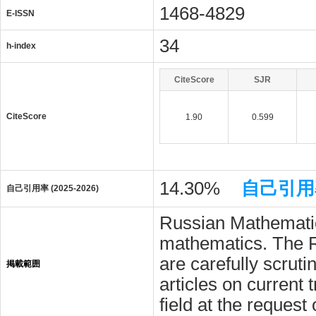
1468-4829
E-ISSN
34
h-index
CiteScore
SJR
CiteScore
1.90
0.599
14.30%
自己引用
自己引用率 (2025-2026)
Russian Mathematica
mathematics. The Ru
are carefully scrut
掲載範囲
articles on current 
field at the request 