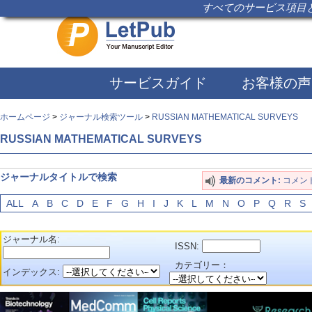
すべてのサービス項目と
サービスガイド
お客様の声
ホームページ
>
ジャーナル検索ツール
>
RUSSIAN MATHEMATICAL SURVEYS
RUSSIAN MATHEMATICAL SURVEYS
ジャーナルタイトルで検索
最新のコメント:
コメン
ALL
A
B
C
D
E
F
G
H
I
J
K
L
M
N
O
P
Q
R
S
ジャーナル名:
ISSN:
カテゴリー：
インデックス: