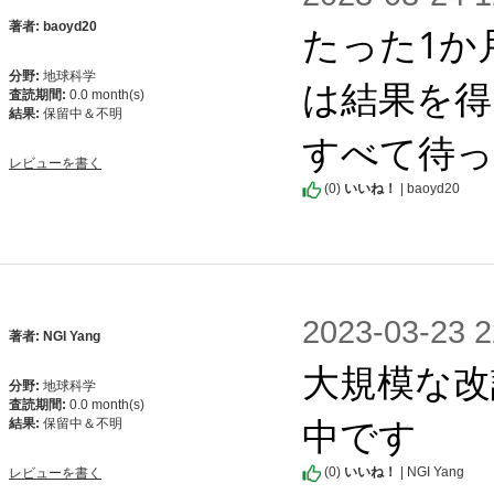
たった1か
著者: baoyd20
分野:
地球科学
は結果を得
査読期間:
0.0 month(s)
結果:
保留中＆不明
すべて待っ
レビューを書く
(
0
)
いいね！
| baoyd20
2023-03-2
著者: NGI Yang
大規模な改
分野:
地球科学
査読期間:
0.0 month(s)
中です
結果:
保留中＆不明
(
0
)
いいね！
| NGI Yang
レビューを書く