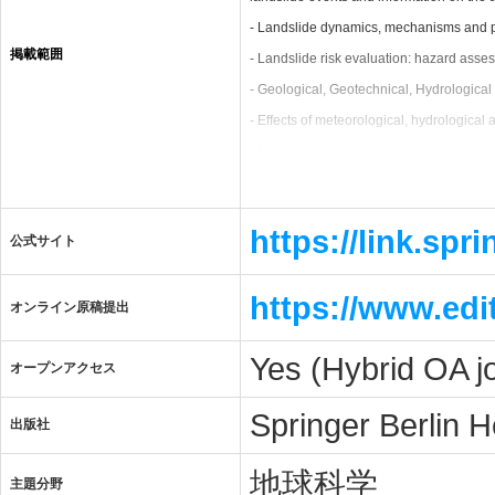
- Landslide dynamics, mechanisms and 
掲載範囲
- Landslide risk evaluation: hazard ass
- Geological, Geotechnical, Hydrologica
- Effects of meteorological, hydrological 
- Monitoring including remote sensing a
- New technology, expert and intelligent
- Application of GIS techniques
https://link.spr
公式サイト
- Rock slides, rock falls, debris flows, ea
- Large-scale landslides, lahars and pyro
https://www.edi
- Marine and reservoir related landslides
オンライン原稿提出
- Landslide related tsunamis and seiche
Yes (Hybrid OA j
オープンアクセス
- Landslide disasters in urban areas and a
- Landslides and natural resources
Springer Berlin H
出版社
- Land development and land-use practi
- Landslide remedial measures / prevent
地球科学
主題分野
- Temporal and spatial prediction of land