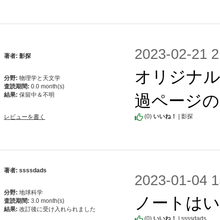
2023-02-2
著者: 影探
オリジナル
分野:
物理学と天文学
査読期間:
0.0 month(s)
過ページの
結果:
保留中＆不明
(
0
)
いいね！
| 影探
レビューを書く
著者: ssssdads
2023-01-0
分野:
地球科学
ノートはい
査読期間:
3.0 month(s)
結果:
改訂後に受け入れられました
(
0
)
いいね！
| ssssdads