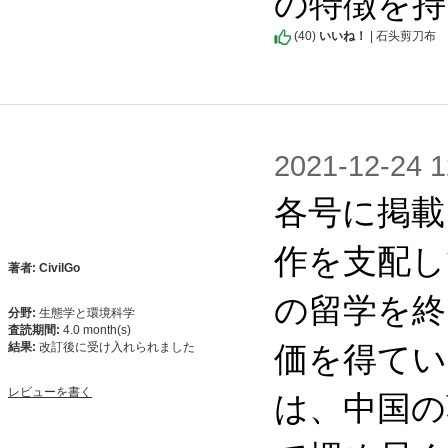
の特徴を持
(
40
)
いいね！
| 石头剪刀布
2021-12-2
各号に掲載
作を支配し
著者: CivilGo
の留学を終
分野:
生態学と環境科学
査読期間:
4.0 month(s)
価を得てい
結果:
改訂後に受け入れられました
は、中国の
レビューを書く