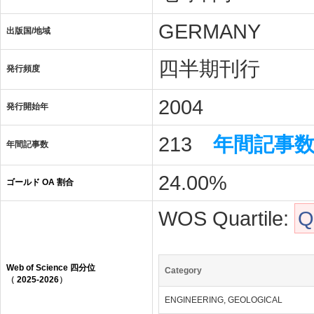
- Early warning and evacuation
GERMANY
出版国/地域
- Global landslide database
四半期刊行
発行頻度
2004
発行開始年
213
年間記事
年間記事数
24.00%
ゴールド OA 割合
WOS Quartile:
Q
Web of Science 四分位
Category
（
2025-2026
）
ENGINEERING, GEOLOGICAL