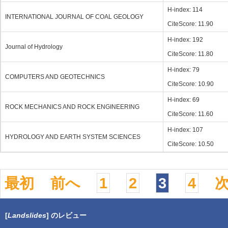
H-index: 114
INTERNATIONAL JOURNAL OF COAL GEOLOGY
CiteScore: 11.90
H-index: 192
Journal of Hydrology
CiteScore: 11.80
H-index: 79
COMPUTERS AND GEOTECHNICS
CiteScore: 10.90
H-index: 69
ROCK MECHANICS AND ROCK ENGINEERING
CiteScore: 11.60
H-index: 107
HYDROLOGY AND EARTH SYSTEM SCIENCES
CiteScore: 10.50
最初
前へ
1
2
3
4
[
Landslides
] のレビュー