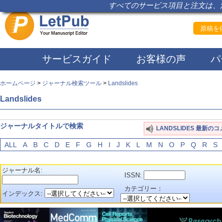
すべてのサービス項目と注文は、注
原稿を依
サービスガイド
お客様の声
パ
ホームページ
>
ジャーナル検索ツール
>
Landslides
Landslides
ジャーナルタイトルで検索
LANDSLIDES 最新の
ALL
A
B
C
D
E
F
G
H
I
J
K
L
M
N
O
P
Q
R
S
ジャーナル名:
ISSN:
カテゴリー：
インデックス: