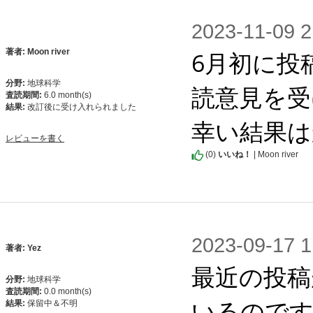
2023-11-0
6月初に投
著者: Moon river
分野:
地球科学
読意見を受
査読期間:
6.0 month(s)
結果:
改訂後に受け入れられました
幸い結果は
レビューを書く
(
0
)
いいね！
| Moon river
2023-09-1
著者: Yez
最近の投稿が
分野:
地球科学
査読期間:
0.0 month(s)
いるので
結果:
保留中＆不明