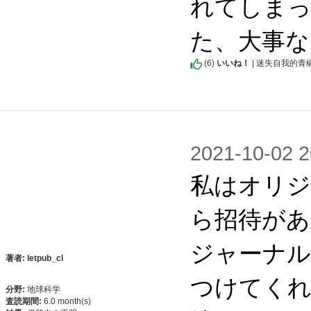
れてしま
た、大事な
(
6
)
いいね！
| 迷失自我的青
2021-10-0
私はオリジ
ら招待があ
ジャーナル
著者: letpub_cl
つけてくれ
分野:
地球科学
査読期間:
6.0 month(s)