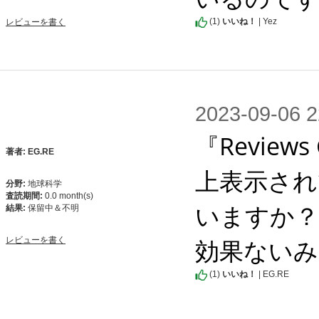
(
1
)
いいね！
| Yez
レビューを書く
2023-09-0
『Revie
著者: EG.RE
上表示され
分野:
地球科学
査読期間:
0.0 month(s)
いますか？
結果:
保留中＆不明
効果ないみ
レビューを書く
(
1
)
いいね！
| EG.RE