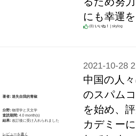
るため努力
にも幸運を
(
8
)
いいね！
| skylog
2021-10-2
中国の人々
のスパムコ
著者: 迷失自我的青椒
を始め、評
分野:
物理学と天文学
査読期間:
4.0 month(s)
カデミー
結果:
改訂後に受け入れられました
レビューを書く