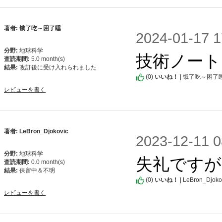
著者: 饿了吃～困了睡
2024-01-1
分野:
地球科学
技術ノート
査読期間:
5.0 month(s)
結果:
改訂後に受け入れられました
(
0
)
いいね！
| 饿了吃～困了
レビューを書く
著者: LeBron_Djokovic
2023-12-1
分野:
地球科学
失礼ですが
査読期間:
0.0 month(s)
結果:
保留中＆不明
(
0
)
いいね！
| LeBron_Djoko
レビューを書く