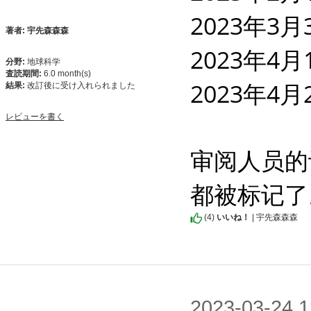
2023年3月
著者: 宇先森森森
2023年4月
分野:
地球科学
査読期間:
6.0 month(s)
2023年4月
結果:
改訂後に受け入れられました
レビューを書く
审阅人员的
都被标记了
(
4
)
いいね！
| 宇先森森森
2023-03-2