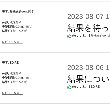
著者: 爱洗澡的gong同学
2023-08-0
分野:
地球科学
結果を待っ
査読期間:
0.0 month(s)
結果:
保留中＆不明
(
0
)
いいね！
| 爱洗澡的gon
レビューを書く
著者: EG.RE
2023-08-0
分野:
地球科学
結果につ
査読期間:
0.0 month(s)
結果:
保留中＆不明
(
0
)
いいね！
| EG.RE
レビューを書く