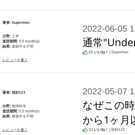
著者: Superman
2022-06-0
分野:
工学
通常"Under
査読期間:
0.0 month(s)
結果:
保留中＆不明
(
0
)
いいね！
| Superman
レビューを書く
2022-05-0
著者: 你好123
なぜこの時
分野:
地球科学
査読期間:
0.0 month(s)
から1ヶ月
結果:
保留中＆不明
(
1
)
いいね！
| 你好123
レビューを書く