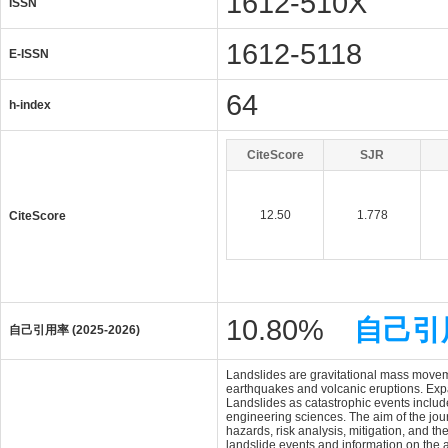
1612-510X
ISSN
1612-5118
E-ISSN
64
h-index
CiteScore
SJR
12.50
1.778
CiteScore
10.80%
自己引
自己引用率 (2025-2026)
Landslides are gravitational mass movemen
earthquakes and volcanic eruptions. Exp
Landslides as catastrophic events include
engineering sciences. The aim of the jour
hazards, risk analysis, mitigation, and t
landslide events and information on the a