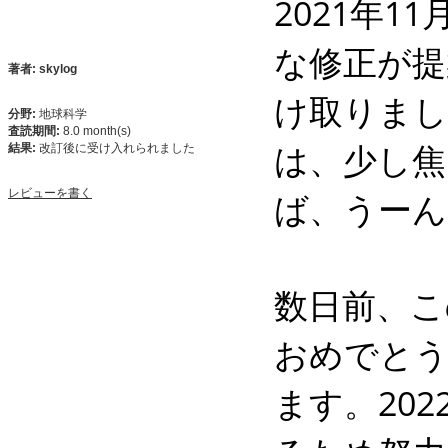
2021年
な修正が提
著者: skylog
け取りまし
分野:
地球科学
査読期間:
8.0 month(s)
は、少し焦
結果:
改訂後に受け入れられました
ば、うーん
レビューを書く
数日前、こ
おめでと
ます。20