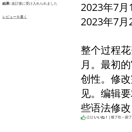
2023年7月
結果:
改訂後に受け入れられました
2023年7月
レビューを書く
整个过程花
月。最初的
创性。修改
见。编辑要
些语法修改
(
11
)
いいね！
| 饿了吃～困