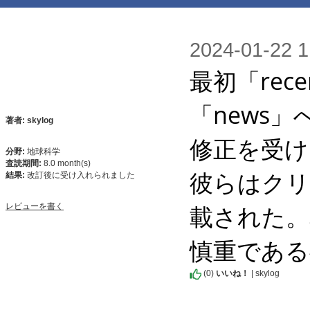
2024-01-2
最初「re
「news」
著者: skylog
修正を受け
分野:
地球科学
査読期間:
8.0 month(s)
彼らはクリ
結果:
改訂後に受け入れられました
載された。
レビューを書く
慎重である
(
0
)
いいね！
| skylog