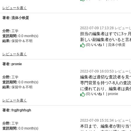
レビューを書く
著者: 流体小铁蛋
2022-07-09 17:13:28 レビュ
分野:
工学
担当の編集者はすでに3ヶ
査読期間:
0.0 month(s)
新しい副編集者がいると言
結果:
保留中＆不明
(
0
)
いいね！
| 流体小铁蛋
レビューを書く
著者: pronie
2022-07-09 16:03:53 レビュ
編集者は適切な査読者を見
分野:
工学
専門背景を持つ7-8人の査読
査読期間:
0.0 month(s)
結果:
保留中＆不明
に優れており、編集者は責
(
0
)
いいね！
| pronie
レビューを書く
著者: frgjfrghfsgh
2022-07-09 15:31:34 レビュ
分野:
工学
本日まで、編集者が割り当
査読期間:
0.0 month(s)