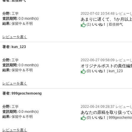
著者: 双倍帅气
分野:
工学
2022-07-02 10:54:48 レビュ
あまりに遅くて、1か月以
査読期間:
0.0 month(s)
結果:
保留中＆不明
(
1
)
いいね！
| 双倍帅气
レビューを書く
著者: kun_123
分野:
工学
2022-06-27 09:58:09 レビュ
オリジナルポストの責任編
査読期間:
0.0 month(s)
結果:
保留中＆不明
(
0
)
いいね！
| kun_123
レビューを書く
著者: 999geochemoeng
分野:
工学
2022-06-24 09:28:37 レビュ
あなたの原稿を取り扱って
査読期間:
0.0 month(s)
結果:
保留中＆不明
(
0
)
いいね！
| 999geochem
レビューを書く