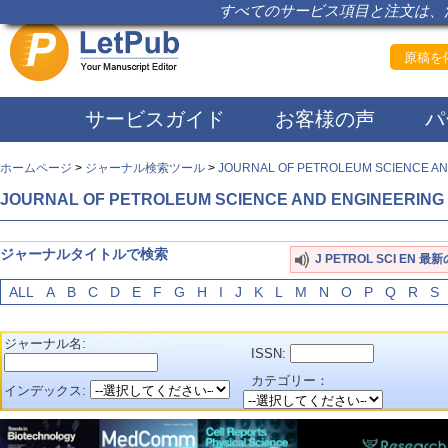
すべてのサービス項目と注文は、注
原稿を依
サービスガイド
お客様の声
パ
ホームページ
>
ジャーナル検索ツール
>
JOURNAL OF PETROLEUM SCIENCE AN
JOURNAL OF PETROLEUM SCIENCE AND ENGINEERING
ジャーナルタイトルで検索
J PETROL SCI EN 
ALL
A
B
C
D
E
F
G
H
I
J
K
L
M
N
O
P
Q
R
S
ジャーナル名:
ISSN:
カテゴリー：
インデックス: