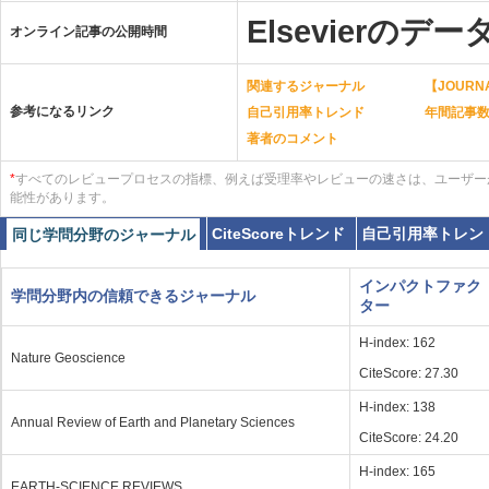
Elsevierのデー
オンライン記事の公開時間
関連するジャーナル
【JOURNA
参考になるリンク
自己引用率トレンド
年間記事
著者のコメント
*
すべてのレビュープロセスの指標、例えば受理率やレビューの速さは、ユーザー
能性があります。
CiteScoreトレンド
自己引用率トレン
同じ学問分野のジャーナル
インパクトファク
学問分野内の信頼できるジャーナル
ター
H-index: 162
Nature Geoscience
CiteScore: 27.30
H-index: 138
Annual Review of Earth and Planetary Sciences
CiteScore: 24.20
H-index: 165
EARTH-SCIENCE REVIEWS