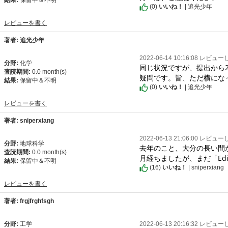
結果:
保留中＆不明
(
0
)
いいね！
| 追光少年
レビューを書く
著者: 追光少年
2022-06-14 10:16:08 レビュ
分野:
化学
同じ状況ですが、提出から
査読期間:
0.0 month(s)
疑問です。皆、ただ横にな
結果:
保留中＆不明
(
0
)
いいね！
| 追光少年
レビューを書く
著者: sniperxiang
2022-06-13 21:06:00 レビュ
分野:
地球科学
去年のこと、大分の長い間
査読期間:
0.0 month(s)
月経ちましたが、まだ「Edi
結果:
保留中＆不明
(
16
)
いいね！
| sniperxiang
レビューを書く
著者: frgjfrghfsgh
分野:
工学
2022-06-13 20:16:32 レビュ