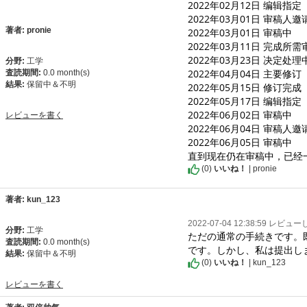
2022年02月12日 编辑指定

2022年03月01日 审稿人邀请
著者: pronie
2022年03月01日 审稿中

2022年03月11日 完成所需审
2022年03月23日 决定处理中
分野:
工学
2022年04月04日 主要修
査読期間:
0.0 month(s)
結果:
保留中＆不明
2022年05月15日 修订完成

2022年05月17日 编辑指定

2022年06月02日 审稿中

レビューを書く
2022年06月04日 审稿人邀请
2022年06月05日 审稿中

直到现在仍在审稿中，已经
(
0
)
いいね！
| pronie
著者: kun_123
2022-07-04 12:38:59 レビュ
分野:
工学
ただの通常の手続きです。
査読期間:
0.0 month(s)
です。しかし、私は提出し
結果:
保留中＆不明
(
0
)
いいね！
| kun_123
レビューを書く