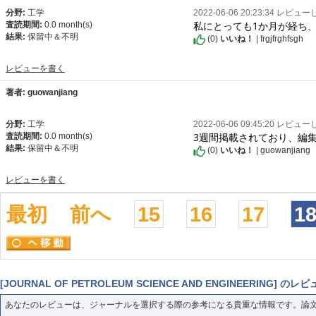
分野:
工学
2022-06-06 20:23:34 レビュ
私にとっても1か月が経ち
査読期間:
0.0 month(s)
結果:
保留中＆不明
(
0
)
いいね！
| frgjfrghfsgh
レビューを書く
著者: guowanjiang
分野:
工学
2022-06-06 09:45:20 レビュ
3週間掲載されており、編
査読期間:
0.0 month(s)
結果:
保留中＆不明
(
0
)
いいね！
| guowanjiang
レビューを書く
最初
前へ
15
16
17
1
[JOURNAL OF PETROLEUM SCIENCE AND ENGINEERING]
あなたのレビューは、ジャーナルを選択する際の参考になる貴重な情報です。論