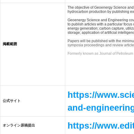
The objective of Geoenergy Science and 
hydrocarbon production by publishing expli
Geoenergy Science and Engineering cover
to publish articles with a particular foc
energy generation; carbon capture, util
storage; application of artificial intell
Papers will be published with the minimum
掲載範囲
symposia proceedings and review articles 
Formerly known as Journal of Petroleum S
https://www.sci
公式サイト
and-engineerin
https://www.edi
オンライン原稿提出