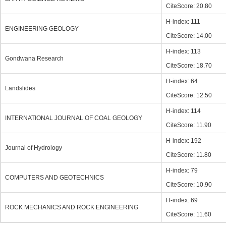
CiteScore: 20.80
H-index: 111
ENGINEERING GEOLOGY
CiteScore: 14.00
H-index: 113
Gondwana Research
CiteScore: 18.70
H-index: 64
Landslides
CiteScore: 12.50
H-index: 114
INTERNATIONAL JOURNAL OF COAL GEOLOGY
CiteScore: 11.90
H-index: 192
Journal of Hydrology
CiteScore: 11.80
H-index: 79
COMPUTERS AND GEOTECHNICS
CiteScore: 10.90
H-index: 69
ROCK MECHANICS AND ROCK ENGINEERING
CiteScore: 11.60