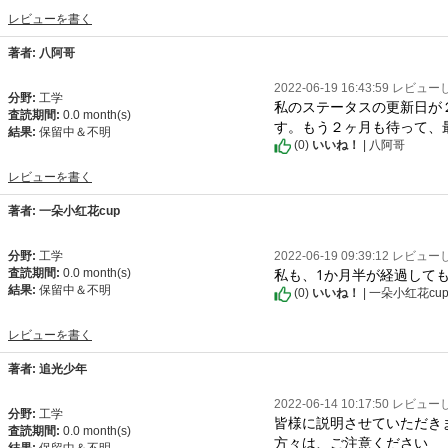
レビューを書く
著者: 八阿哥
2022-06-19 16:43:59 レビュ
分野:
工学
私のステータスの更新日が
査読期間:
0.0 month(s)
す。もう２ヶ月も待って、
結果:
保留中＆不明
(
0
)
いいね！
| 八阿哥
レビューを書く
著者: 一朵小红花cup
分野:
工学
2022-06-19 09:39:12 レビュ
私も、1か月半が経過して
査読期間:
0.0 month(s)
結果:
保留中＆不明
(
0
)
いいね！
| 一朵小红花cu
レビューを書く
著者: 追光少年
2022-06-14 10:17:50 レビュ
分野:
工学
皆様に説明させていただき
査読期間:
0.0 month(s)
方々は、ご注意ください