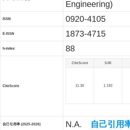
Engineering)
0920-4105
ISSN
1873-4715
E-ISSN
88
h-index
CiteScore
SJR
11.30
1.192
CiteScore
N.A.
自己引用
自己引用率 (2025-2026)