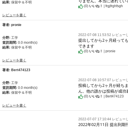
りません。本当に遅れてい
結果:
保留中＆不明
(
0
)
いいね！
| frgjfrghfsgh
レビューを書く
著者: pronie
2022-07-08 11:53:52 レビュ
分野:
工学
提出してから2ヶ月経って
査読期間:
0.0 month(s)
できます
結果:
保留中＆不明
(
0
)
いいね！
| pronie
レビューを書く
著者: Bert474123
2022-07-08 10:57:07 レビュ
分野:
工学
投稿してから2ヶ月が経ち
査読期間:
0.0 month(s)
ん。他の誰かは投稿が成功
結果:
保留中＆不明
(
0
)
いいね！
| Bert474123
レビューを書く
2022-07-07 17:10:44 レビュ
2022年02月11日 提出到期刊