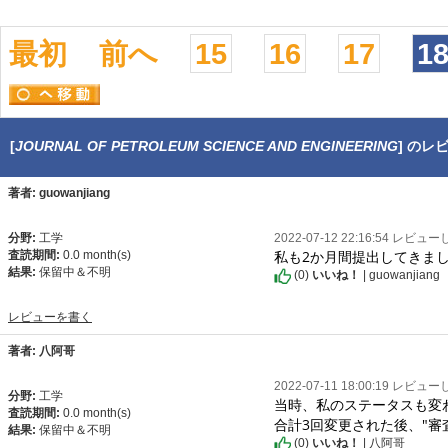
最初
前へ
15
16
17
1
[
JOURNAL OF PETROLEUM SCIENCE AND ENGINEERING
] のレ
著者: guowanjiang
分野:
工学
2022-07-12 22:16:54 レビュ
私も2か月間提出してきま
査読期間:
0.0 month(s)
結果:
保留中＆不明
(
0
)
いいね！
| guowanjiang
レビューを書く
著者: 八阿哥
2022-07-11 18:00:19 レビュ
分野:
工学
当時、私のステータスも変
査読期間:
0.0 month(s)
合計3回変更された後、"審
結果:
保留中＆不明
(
0
)
いいね！
| 八阿哥