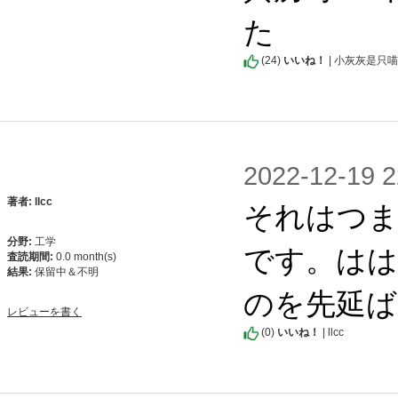
た
(
24
)
いいね！
| 小灰灰是只
2022-12-1
それはつま
著者: llcc
分野:
工学
です。はは
査読期間:
0.0 month(s)
結果:
保留中＆不明
のを先延
レビューを書く
(
0
)
いいね！
| llcc