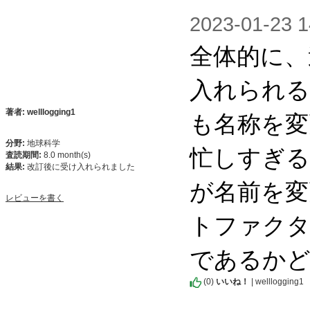
2023-01-2
全体的に、
入れられる
も名称を変
著者: welllogging1
分野:
地球科学
忙しすぎる
査読期間:
8.0 month(s)
結果:
改訂後に受け入れられました
が名前を変
レビューを書く
トファクタ
であるかど
(
0
)
いいね！
| welllogging1