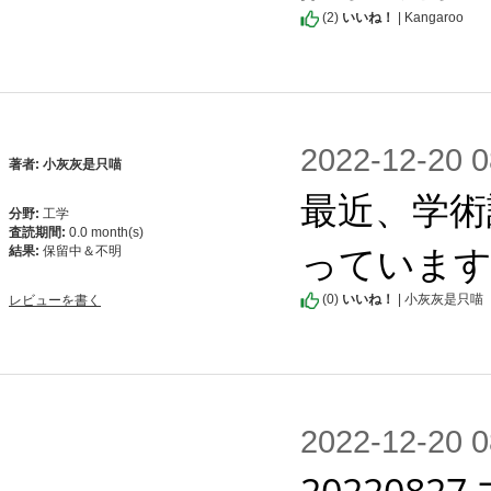
(
2
)
いいね！
| Kangaroo
2022-12-2
著者: 小灰灰是只喵
最近、学術
分野:
工学
査読期間:
0.0 month(s)
っていま
結果:
保留中＆不明
(
0
)
いいね！
| 小灰灰是只喵
レビューを書く
2022-12-2
202208