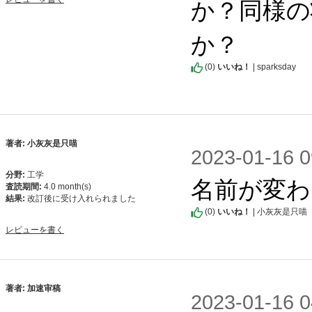
か？同様の
か？
(
0
)
いいね！
| sparksday
著者: 小灰灰是只喵
2023-01-1
分野:
工学
名前が変わ
査読期間:
4.0 month(s)
結果:
改訂後に受け入れられました
(
0
)
いいね！
| 小灰灰是只喵
レビューを書く
著者: 加速审稿
2023-01-1