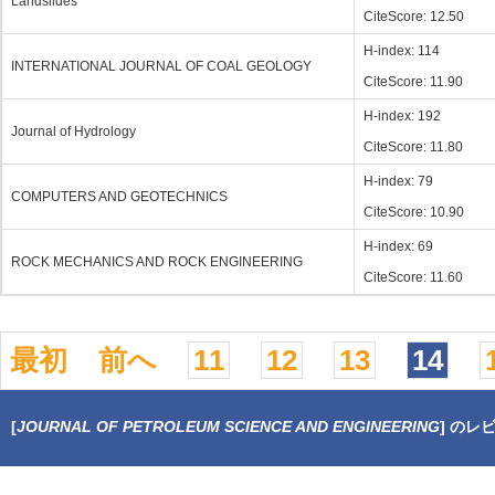
Landslides
CiteScore: 12.50
H-index: 114
INTERNATIONAL JOURNAL OF COAL GEOLOGY
CiteScore: 11.90
H-index: 192
Journal of Hydrology
CiteScore: 11.80
H-index: 79
COMPUTERS AND GEOTECHNICS
CiteScore: 10.90
H-index: 69
ROCK MECHANICS AND ROCK ENGINEERING
CiteScore: 11.60
最初
前へ
11
12
13
14
[
JOURNAL OF PETROLEUM SCIENCE AND ENGINEERING
] のレ