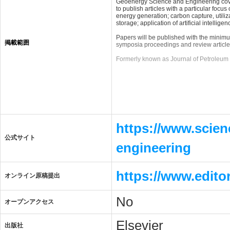
Geoenergy Science and Engineering cover
to publish articles with a particular foc
energy generation; carbon capture, util
storage; application of artificial intell
Papers will be published with the minimum
掲載範囲
symposia proceedings and review articles 
Formerly known as Journal of Petroleum S
https://www.scien
公式サイト
engineering
https://www.edito
オンライン原稿提出
No
オープンアクセス
Elsevier
出版社