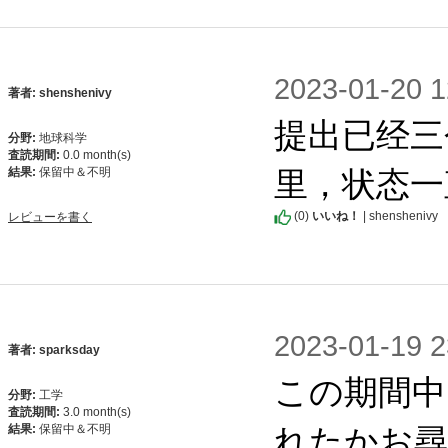
2023-01-2
著者: shenshenivy
提出已经三
分野:
地球科学
査読期間:
0.0 month(s)
里，状态一
結果:
保留中＆不明
(
0
)
いいね！
| shenshenivy
レビューを書く
2023-01-1
著者: sparksday
この期間中
分野:
工学
査読期間:
3.0 month(s)
れたかお
結果:
保留中＆不明