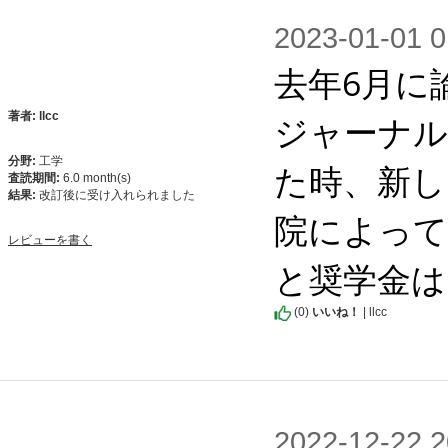
2023-01-0
去年6月に
ジャーナル
著者: llcc
分野:
工学
た時、新し
査読期間:
6.0 month(s)
結果:
改訂後に受け入れられました
院によって
レビューを書く
と奨学金は
(
0
)
いいね！
| llcc
2022-12-2