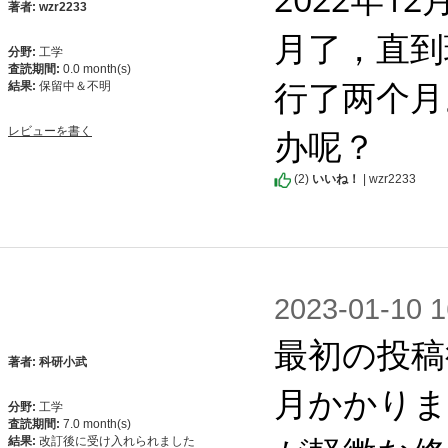
著者: wzr2233
月了，直到
分野:
工学
査読期間:
0.0 month(s)
行了两个月
結果:
保留中＆不明
办呢？
レビューを書く
(
2
)
いいね！
| wzr2233
2023-01-1
最初の投稿
著者: 科研小武
月かかりま
分野:
工学
査読期間:
7.0 month(s)
結果:
改訂後に受け入れられました