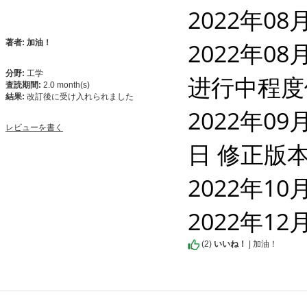
2022年08
2022年08
著者: 加油！
分野:
工学
进行中程度
査読期間:
2.0 month(s)
結果:
改訂後に受け入れられました
2022年09
レビューを書く
日 修正版
2022年10
2022年12
(
2
)
いいね！
| 加油！