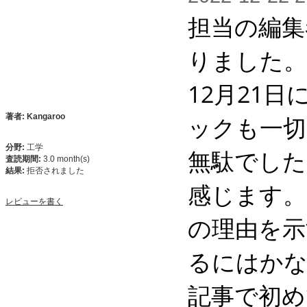
担当の編集
りました。 
12月21
ックも一切
著者: Kangaroo
分野:
工学
無駄でした
査読期間:
3.0 month(s)
結果:
拒否されました
感じます。
レビューを書く
の理由を示
るにはかな
記事で初め