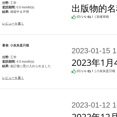
分野:
工学
出版物的名
査読期間:
0.0 month(s)
結果:
保留中＆不明
(
0
)
いいね！
| 加速审稿
レビューを書く
著者: 小灰灰是只喵
2023-01-1
分野:
工学
2023年
査読期間:
4.0 month(s)
結果:
改訂後に受け入れられました
(
0
)
いいね！
| 小灰灰是只喵
レビューを書く
2023-01-1
2022年