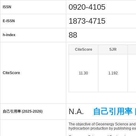
0920-4105
ISSN
1873-4715
E-ISSN
88
h-index
CiteScore
SJR
CiteScore
11.30
1.192
N.A.
自己引用率
自己引用率 (2025-2026)
The objective of Geoenergy Science and 
hydrocarbon production by publishing expli