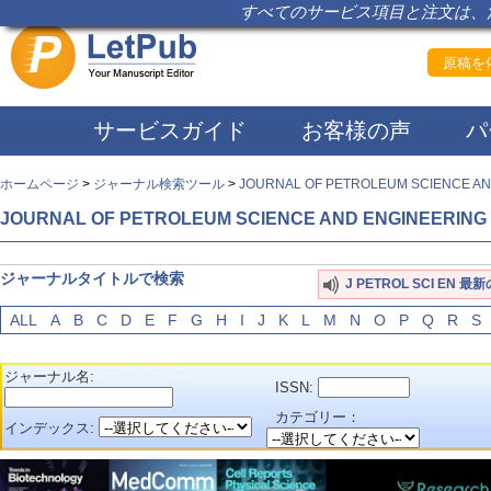
すべてのサービス項目と注文は、注
原稿を依
サービスガイド
お客様の声
パ
ホームページ
>
ジャーナル検索ツール
>
JOURNAL OF PETROLEUM SCIENCE AN
JOURNAL OF PETROLEUM SCIENCE AND ENGINEERING
ジャーナルタイトルで検索
J PETROL SCI EN 
ALL
A
B
C
D
E
F
G
H
I
J
K
L
M
N
O
P
Q
R
S
ジャーナル名:
ISSN:
カテゴリー：
インデックス: