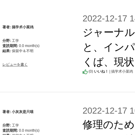
2022-12-1
ジャーナ
著者: 搞学术小菜鸡
分野:
工学
と、インパ
査読期間:
0.0 month(s)
結果:
保留中＆不明
くば、現状
レビューを書く
(
0
)
いいね！
| 搞学术小菜鸡
2022-12-1
著者: 小灰灰是只喵
修理のため
分野:
工学
査読期間:
0.0 month(s)