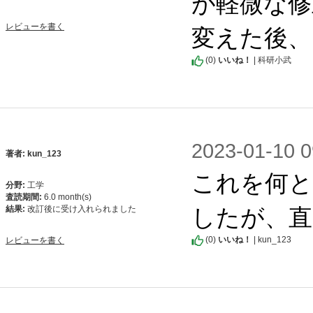
が軽微な修
変えた後、
レビューを書く
(
0
)
いいね！
| 科研小武
2023-01-1
著者: kun_123
これを何と
分野:
工学
査読期間:
6.0 month(s)
したが、直
結果:
改訂後に受け入れられました
(
0
)
いいね！
| kun_123
レビューを書く