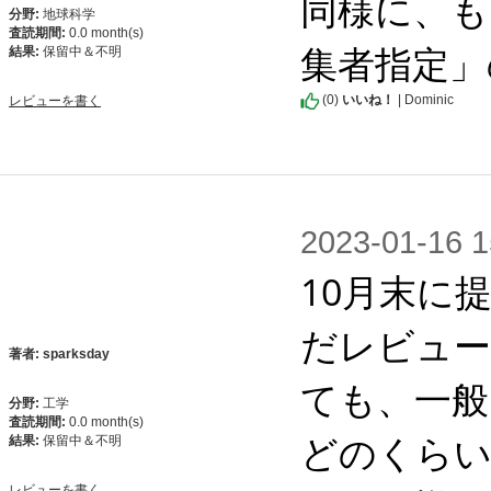
同様に、も
分野:
地球科学
査読期間:
0.0 month(s)
集者指定」
結果:
保留中＆不明
(
0
)
いいね！
| Dominic
レビューを書く
2023-01-1
10月末に
だレビュー
著者: sparksday
ても、一般
分野:
工学
査読期間:
0.0 month(s)
どのくらい
結果:
保留中＆不明
レビューを書く