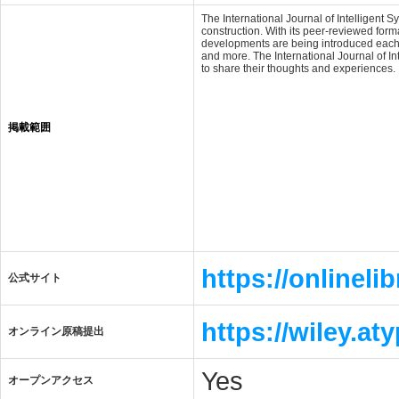
The International Journal of Intelligent S
construction. With its peer-reviewed forma
developments are being introduced each d
and more. The International Journal of I
to share their thoughts and experiences.
掲載範囲
https://onlinelib
公式サイト
https://wiley.a
オンライン原稿提出
Yes
オープンアクセス