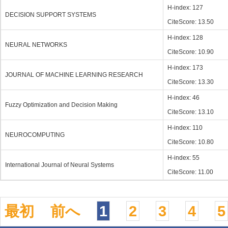
H-index: 127
DECISION SUPPORT SYSTEMS
CiteScore: 13.50
H-index: 128
NEURAL NETWORKS
CiteScore: 10.90
H-index: 173
JOURNAL OF MACHINE LEARNING RESEARCH
CiteScore: 13.30
H-index: 46
Fuzzy Optimization and Decision Making
CiteScore: 13.10
H-index: 110
NEUROCOMPUTING
CiteScore: 10.80
H-index: 55
International Journal of Neural Systems
CiteScore: 11.00
最初
前へ
1
2
3
4
5