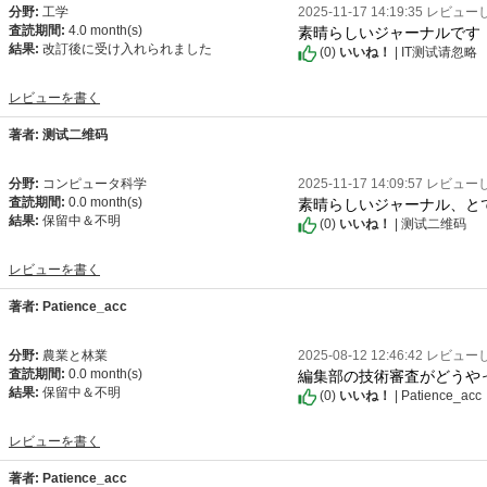
分野:
工学
2025-11-17 14:19:35 レビュ
素晴らしいジャーナルです
査読期間:
4.0 month(s)
結果:
改訂後に受け入れられました
(
0
)
いいね！
| IT测试请忽略
レビューを書く
著者: 测试二维码
分野:
コンピュータ科学
2025-11-17 14:09:57 レビュ
素晴らしいジャーナル、と
査読期間:
0.0 month(s)
結果:
保留中＆不明
(
0
)
いいね！
| 测试二维码
レビューを書く
著者: Patience_acc
分野:
農業と林業
2025-08-12 12:46:42 レビュ
編集部の技術審査がどうや
査読期間:
0.0 month(s)
結果:
保留中＆不明
(
0
)
いいね！
| Patience_acc
レビューを書く
著者: Patience_acc