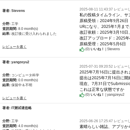
2025-08-11 11:43:37 レビュ
著者: Stevens
私の投稿タイムライン、サ
原稿受領：2024年9月26日

分野:
工学
URになり、2025年1月
査読期間:
8.0 month(s)
改訂依頼：2025年3月10
結果:
改訂後に受け入れられました
改訂アップロード：2025年4
原稿受理：2025年5月6日
レビューを書く
(
0
)
いいね！
| Stevens
著者: yangzeyu2
2025-07-31 09:20:52 レビュ
2025年7月16日に提出され
分野:
コンピュータ科学
提出は2025年7月16日に開
査読期間:
0.0 month(s)
現在、7月31日でSubmission S
結果:
保留中＆不明
これは正常な状態ですか
(
0
)
いいね！
| yangzeyu2
レビューを書く
著者: IT测试请忽略
分野:
工学
2025-06-26 17:25:47 レビュ
素晴らしい雑誌、アプリか
査読期間:
4.0 month(s)