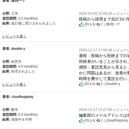
著者: 辣鸡一个
分野:
工学
2025-03-05 22:05:26 レビュ
投稿から採用まで合計3か
査読期間:
3.0 month(s)
結果:
改訂後に受け入れられました
(
0
)
いいね！
| 辣鸡一个
レビューを書く
著者: double-y
2024-12-17 17:50:38 レビュ
過程：投稿から拒絶までの
拒絶者がいることが示され
分野:
経営学
感悟：査読意見から見ると
査読期間:
4.0 month(s)
結果:
拒否されました
かに問題はあるが、改善が
時間を費やして査読を行い
(
0
)
いいね！
| double-y
レビューを書く
著者: cloudhopping
分野:
数学
2024-12-17 11:27:04 レビュ
編集部のメールアドレスは
査読期間:
0.0 month(s)
結果:
保留中＆不明
(
0
)
いいね！
| cloudhopping