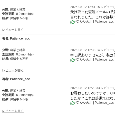
2025-08-12 12:41:15 レビュ
分野:
農業と林業
受け取った査読メールの品質は
査読期間:
0.0 month(s)
言われました。これが詐欺
結果:
保留中＆不明
(
0
)
いいね！
| Patience_acc
レビューを書く
著者: Patience_acc
分野:
農業と林業
2025-08-12 12:38:14 レビュ
申し訳ありませんが、私は
査読期間:
0.0 month(s)
結果:
保留中＆不明
(
0
)
いいね！
| Patience_acc
レビューを書く
著者: Patience_acc
2025-08-12 12:29:33 レビュ
分野:
農業と林業
お尋ねしたいのですが、Qua
査読期間:
6.0 month(s)
したか？これは詐欺ではな
結果:
保留中＆不明
(
0
)
いいね！
| Patience_acc
レビューを書く