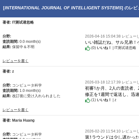
[
INTERNATIONAL JOURNAL OF INTELLIGENT SYSTEMS
] のレ
著者: IT测试请忽略
分野:
2026-04-16 15:04:38 レビュ
いい雑誌だね、サル兄弟！
査読期間:
0.0 month(s)
結果:
保留中＆不明
(
0
)
いいね！
| IT测试请忽略
レビューを書く
著者: z
2026-03-18 12:17:39 レビュ
分野:
コンピュータ科学
初審1か月、2人の査読者、2
査読期間:
1.0 month(s)
修正を1週間で返送し、迅
結果:
改訂後に受け入れられました
(
1
)
いいね！
| z
レビューを書く
著者: Maria Huang
2026-02-20 11:54:10 レビュ
分野:
コンピュータ科学
第1ラウンドは少し遅かっ