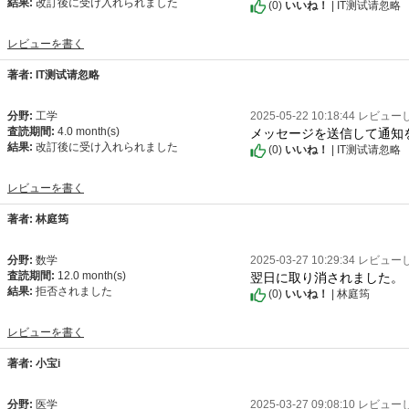
結果:
改訂後に受け入れられました
(
0
)
いいね！
| IT测试请忽略
レビューを書く
著者: IT测试请忽略
分野:
工学
2025-05-22 10:18:44 レビュ
メッセージを送信して通知
査読期間:
4.0 month(s)
結果:
改訂後に受け入れられました
(
0
)
いいね！
| IT测试请忽略
レビューを書く
著者: 林庭筠
分野:
数学
2025-03-27 10:29:34 レビュ
翌日に取り消されました。
査読期間:
12.0 month(s)
結果:
拒否されました
(
0
)
いいね！
| 林庭筠
レビューを書く
著者: 小宝i
分野:
医学
2025-03-27 09:08:10 レビュ