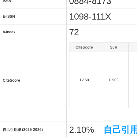
0884-8173
ISSN
1098-111X
E-ISSN
72
h-index
CiteScore
SJR
12.60
0.903
CiteScore
2.10%
自己引
自己引用率 (2025-2026)