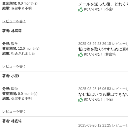
メールを送った後、どれく
査読期間:
0.0 month(s)
結果:
保留中＆不明
(
0
)
いいね！
| 小宝i
レビューを書く
著者: 林庭筠
分野:
数学
2025-03-26 23:26:15 レビュ
私は稿を取り消すために直
査読期間:
12.0 month(s)
結果:
拒否されました
(
0
)
いいね！
| 林庭筠
レビューを書く
著者: 小宝i
分野:
医学
2025-03-25 16:06:53 レビュ
なぜ私はいつも脱出できな
査読期間:
0.0 month(s)
結果:
保留中＆不明
(
0
)
いいね！
| 小宝i
レビューを書く
著者: 林庭筠
2025-03-20 12:21:25 レビュ