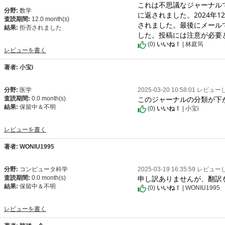
これは不思議なジャーナルで
分野:
数学
に返されました。2024年
査読期間:
12.0 month(s)
されました。最後にメール
結果:
拒否されました
した。投稿には注意が必要
(
0
)
いいね！
| 林庭筠
レビューを書く
著者: 小宝i
分野:
医学
2025-03-20 10:58:01 レビュ
このジャーナルの分類が下
査読期間:
0.0 month(s)
結果:
保留中＆不明
(
0
)
いいね！
| 小宝i
レビューを書く
著者: WONIU1995
分野:
コンピュータ科学
2025-03-19 16:35:59 レビュ
申し訳ありませんが、翻訳
査読期間:
0.0 month(s)
結果:
保留中＆不明
(
0
)
いいね！
| WONIU1995
レビューを書く