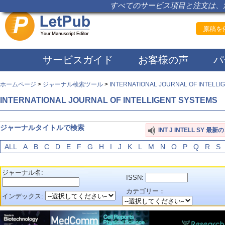
すべてのサービス項目と注文は、注
原稿を依
サービスガイド
お客様の声
パ
ホームページ
>
ジャーナル検索ツール
>
INTERNATIONAL JOURNAL OF INTELLI
INTERNATIONAL JOURNAL OF INTELLIGENT SYSTEMS
ジャーナルタイトルで検索
INT J INTELL SY 最
ALL
A
B
C
D
E
F
G
H
I
J
K
L
M
N
O
P
Q
R
S
ジャーナル名:
ISSN:
カテゴリー：
インデックス: