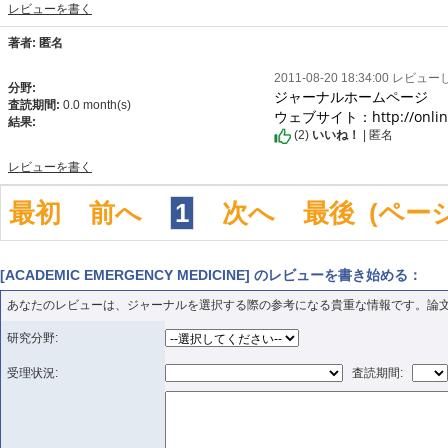
レビューを書く
著者: 匿名
2011-08-20 18:34:00 レビュ
分野:
ジャーナルホームページ

査読期間:
0.0 month(s)
ウェブサイト：http://onlinelib
結果:
(
2
)
いいね！
| 匿名
レビューを書く
最初
前へ
1
次へ
最後
(ペー
[ACADEMIC EMERGENCY MEDICINE] のレビューを書き始める：
あなたのレビューは、ジャーナルを選択する際の参考になる貴重な情報です。論
研究分野:
受理状況:
査読期間: