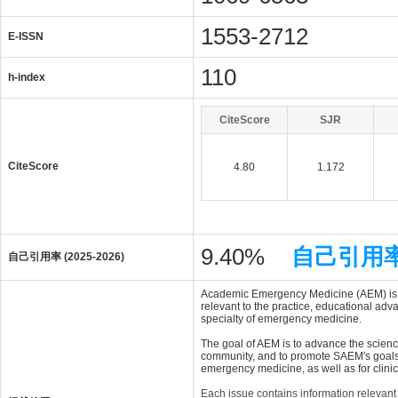
1553-2712
E-ISSN
110
h-index
CiteScore
SJR
CiteScore
4.80
1.172
9.40%
自己引用
自己引用率 (2025-2026)
Academic Emergency Medicine (AEM) is th
relevant to the practice, educational adv
specialty of emergency medicine.
The goal of AEM is to advance the scienc
community, and to promote SAEM's goals 
emergency medicine, as well as for clini
Each issue contains information relevant