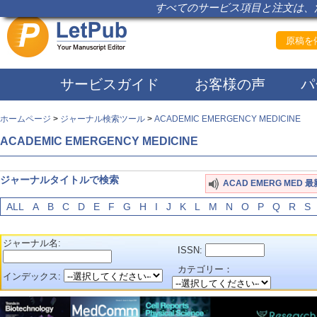
すべてのサービス項目と注文は、注
原稿を依
サービスガイド
お客様の声
パ
ホームページ
>
ジャーナル検索ツール
>
ACADEMIC EMERGENCY MEDICINE
ACADEMIC EMERGENCY MEDICINE
ジャーナルタイトルで検索
ACAD EMERG MED
ALL
A
B
C
D
E
F
G
H
I
J
K
L
M
N
O
P
Q
R
S
ジャーナル名:
ISSN:
カテゴリー：
インデックス: