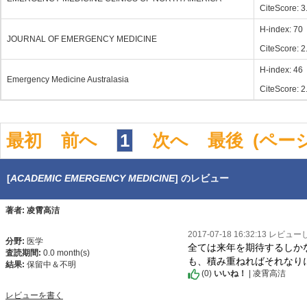
CiteScore: 3
H-index: 70
JOURNAL OF EMERGENCY MEDICINE
CiteScore: 2
H-index: 46
Emergency Medicine Australasia
CiteScore: 2
最初
前へ
1
次へ
最後
(ペー
[
ACADEMIC EMERGENCY MEDICINE
] のレビュー
著者: 凌霄高洁
2017-07-18 16:32:13 レビュ
分野:
医学
全ては来年を期待するしか
査読期間:
0.0 month(s)
も、積み重ねればそれなり
結果:
保留中＆不明
(
0
)
いいね！
| 凌霄高洁
レビューを書く