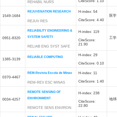
CiteScore: 1.10
REHABIL NURS
H-index: 54
REJUVENATION RESEARCH
医学
1549-1684
CiteScore: 4.40
REJUV RES
RELIABILITY ENGINEERING &
H-index: 119
SYSTEM SAFETY
工学
0951-8320
CiteScore:
21.90
RELIAB ENG SYST SAFE
H-index: 29
RELIABLE COMPUTING
1385-3139
CiteScore: 0.10
H-index: 11
REM-Revista Escola de Minas
0370-4467
CiteScore: 1.40
REM-REV ESC MINAS
REMOTE SENSING OF
H-index: 238
ENVIRONMENT
地球
0034-4257
CiteScore:
22.80
REMOTE SENS ENVIRON