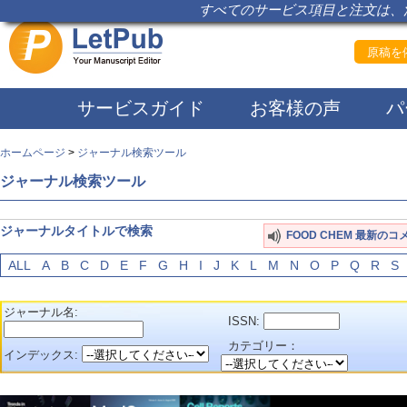
すべてのサービス項目と注文は、注
原稿を依
サービスガイド
お客様の声
パ
ホームページ
>
ジャーナル検索ツール
ジャーナル検索ツール
ジャーナルタイトルで検索
FOOD CHEM 最新のコ
ALL
A
B
C
D
E
F
G
H
I
J
K
L
M
N
O
P
Q
R
S
ジャーナル名:
ISSN:
カテゴリー：
インデックス: