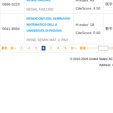
H-index: 49
RENAL FAILURE
医学
0886-022X
CiteScore: 4.50
RENAL FAILURE
RENDICONTI DEL SEMINARIO
H-index: 18
MATEMATICO DELLA
数学
0041-8994
UNIVERSITA DI PADOVA
CiteScore: 0.60
REND SEMIN MAT U PAD
最初
前へ
3
4
5
6
7
8
9
次へ
最後
(ページ
/3
© 2010-2026 United States
Address: 