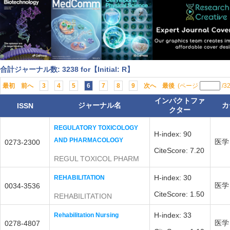
合計ジャーナル数: 3238 for【Initial: R】
最初
前へ
3
4
5
6
7
8
9
次へ
最後
(ページ
/3
インパクトファ
ジャーナル名
カ
ISSN
クター
REGULATORY TOXICOLOGY
H-index: 90
AND PHARMACOLOGY
医学
0273-2300
CiteScore: 7.20
REGUL TOXICOL PHARM
H-index: 30
REHABILITATION
医学
0034-3536
CiteScore: 1.50
REHABILITATION
H-index: 33
Rehabilitation Nursing
医学
0278-4807