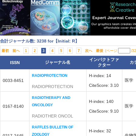
合計ジャーナル数: 3238 for【Initial: R】
最初
前へ
1
2
3
4
5
6
7
次へ
最後
(ページ
/3
インパクトファ
ジャーナル名
カ
ISSN
クター
H-index: 14
RADIOPROTECTION
医学
0033-8451
CiteScore: 3.10
RADIOPROTECTION
RADIOTHERAPY AND
H-index: 140
ONCOLOGY
医学
0167-8140
CiteScore: 9.10
RADIOTHER ONCOL
RAFFLES BULLETIN OF
H-index: 32
ZOOLOGY
生物
0217-2445