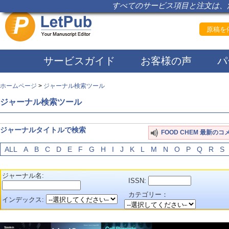
すべてのサービス項目と注文は、注
原稿を依
サービスガイド
お客様の声
パ
ホームページ
>
ジャーナル検索ツール
ジャーナル検索ツール
ジャーナルタイトルで検索
FOOD CHEM 最新のコ
ALL
A
B
C
D
E
F
G
H
I
J
K
L
M
N
O
P
Q
R
S
ジャーナル名:
ISSN:
カテゴリー：
インデックス: