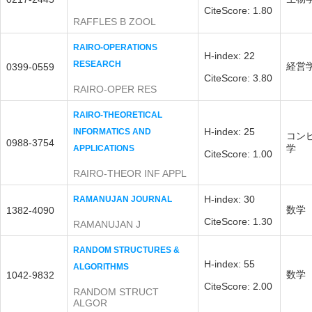
CiteScore: 1.80
RAFFLES B ZOOL
RAIRO-OPERATIONS
H-index: 22
RESEARCH
経営
0399-0559
CiteScore: 3.80
RAIRO-OPER RES
RAIRO-THEORETICAL
H-index: 25
INFORMATICS AND
コン
0988-3754
学
APPLICATIONS
CiteScore: 1.00
RAIRO-THEOR INF APPL
H-index: 30
RAMANUJAN JOURNAL
数学
1382-4090
CiteScore: 1.30
RAMANUJAN J
RANDOM STRUCTURES &
H-index: 55
ALGORITHMS
数学
1042-9832
CiteScore: 2.00
RANDOM STRUCT
ALGOR