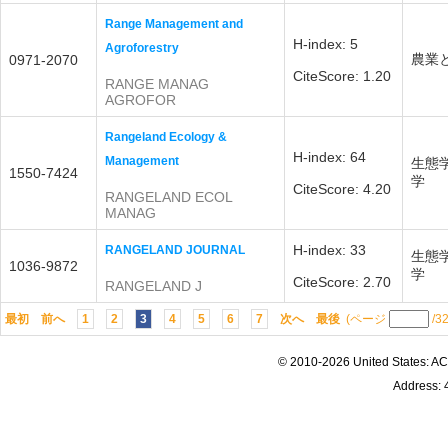
Range Management and
H-index: 5
Agroforestry
農業
0971-2070
CiteScore: 1.20
RANGE MANAG
AGROFOR
Rangeland Ecology &
H-index: 64
Management
生態
1550-7424
学
CiteScore: 4.20
RANGELAND ECOL
MANAG
H-index: 33
RANGELAND JOURNAL
生態
1036-9872
学
CiteScore: 2.70
RANGELAND J
最初
前へ
1
2
3
4
5
6
7
次へ
最後
(ページ
/3
© 2010-2026 United States
Address: 