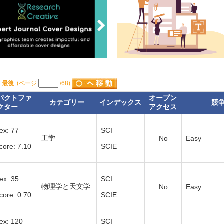
最後
(ページ
/68)
パクトファ
オープン
カテゴリー
インデックス
競
クター
アクセス
ex: 77
SCI
工学
No
Easy
core: 7.10
SCIE
ex: 35
SCI
物理学と天文学
No
Easy
core: 0.70
SCIE
ex: 120
SCI