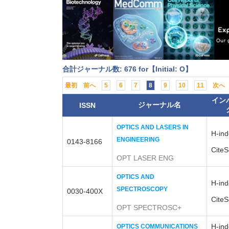
合計ジャーナル数: 676 for【Initial: O】
最初
前へ
5
6
7
8
9
10
11
次へ
イン
ジャーナル名
ISSN
OPTICS AND LASERS IN
H-ind
ENGINEERING
0143-8166
CiteS
OPT LASER ENG
OPTICS AND
H-ind
SPECTROSCOPY
0030-400X
CiteS
OPT SPECTROSC+
H-ind
OPTICS COMMUNICATIONS