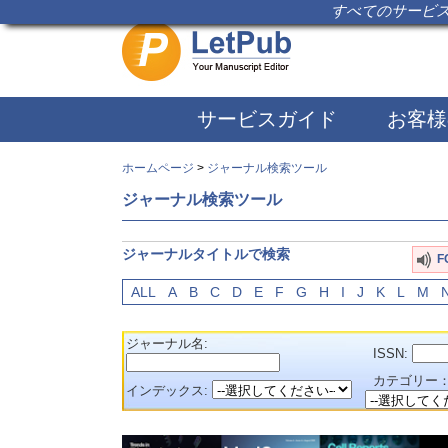
すべてのサービス
サービスガイド
お客様
ホームページ
>
ジャーナル検索ツール
ジャーナル検索ツール
ジャーナルタイトルで検索
F
ALL
A
B
C
D
E
F
G
H
I
J
K
L
M
ジャーナル名:
ISSN:
カテゴリー
インデックス: