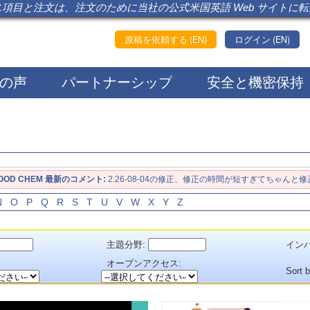
項目と注文は、注文のために当社の公式米国英語 Web サイトに
原稿を依頼する (EN)
ログイン (EN)
の声
パートナーシップ
安全と機密保持
OOD CHEM 最新のコメント:
2.26-08-04の修正、修正の時間が短すぎてちゃんと修
N
O
P
Q
R
S
T
U
V
W
X
Y
Z
主題分野:
インパ
：
オープンアクセス:
Sort 