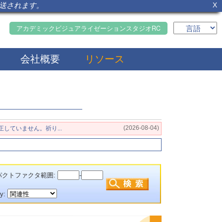
転送されます。
X
アカデミックビジュアライゼーションスタジオRC
会社概要
リソース
(2026-08-04)
正していません。祈り...
クトファクタ範囲:
-
by: