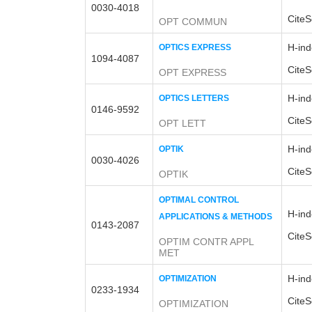
0030-4018
CiteS
OPT COMMUN
H-ind
OPTICS EXPRESS
1094-4087
CiteS
OPT EXPRESS
H-ind
OPTICS LETTERS
0146-9592
CiteS
OPT LETT
H-ind
OPTIK
0030-4026
CiteS
OPTIK
OPTIMAL CONTROL
H-ind
APPLICATIONS & METHODS
0143-2087
CiteS
OPTIM CONTR APPL
MET
H-ind
OPTIMIZATION
0233-1934
CiteS
OPTIMIZATION